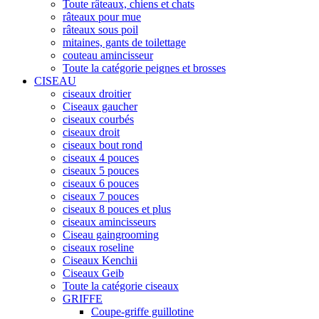
Toute râteaux, chiens et chats
râteaux pour mue
râteaux sous poil
mitaines, gants de toilettage
couteau amincisseur
Toute la catégorie peignes et brosses
CISEAU
ciseaux droitier
Ciseaux gaucher
ciseaux courbés
ciseaux droit
ciseaux bout rond
ciseaux 4 pouces
ciseaux 5 pouces
ciseaux 6 pouces
ciseaux 7 pouces
ciseaux 8 pouces et plus
ciseaux amincisseurs
Ciseau gaingrooming
ciseaux roseline
Ciseaux Kenchii
Ciseaux Geib
Toute la catégorie ciseaux
GRIFFE
Coupe-griffe guillotine