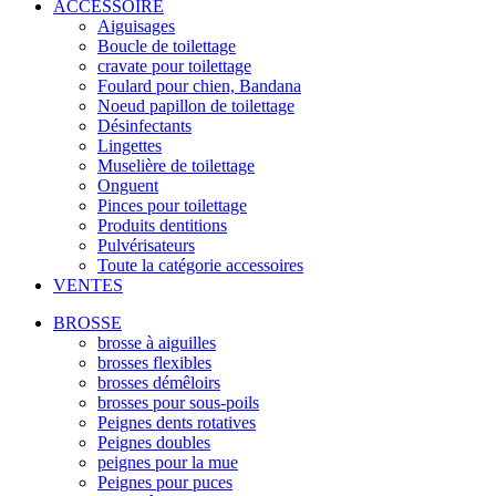
ACCESSOIRE
Aiguisages
Boucle de toilettage
cravate pour toilettage
Foulard pour chien, Bandana
Noeud papillon de toilettage
Désinfectants
Lingettes
Muselière de toilettage
Onguent
Pinces pour toilettage
Produits dentitions
Pulvérisateurs
Toute la catégorie accessoires
VENTES
BROSSE
brosse à aiguilles
brosses flexibles
brosses démêloirs
brosses pour sous-poils
Peignes dents rotatives
Peignes doubles
peignes pour la mue
Peignes pour puces