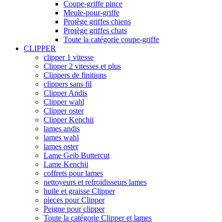
Coupe-griffe pince
Meule-pour-griffe
Protège griffes chiens
Protège griffes chats
Toute la catégorie coupe-griffe
CLIPPER
clipper 1 vitesse
Clipper 2 vitesses et plus
Clippers de finitions
clippers sans fil
Clipper Andis
Clipper wahl
Clipper oster
Clipper Kenchii
lames andis
lames wahl
lames oster
Lame Geib Buttercut
Lame Kenchii
coffrets pour lames
nettoyeurs et refroidisseurs lames
huile et graisse Clipper
pieces pour Clipper
Peigne pour clipper
Toute la catégorie Clipper et lames