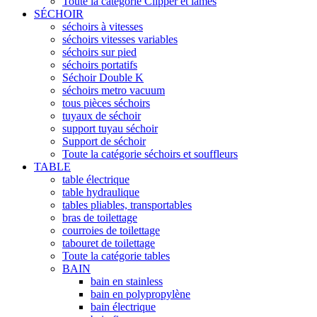
Toute la catégorie Clipper et lames
SÉCHOIR
séchoirs à vitesses
séchoirs vitesses variables
séchoirs sur pied
séchoirs portatifs
Séchoir Double K
séchoirs metro vacuum
tous pièces séchoirs
tuyaux de séchoir
support tuyau séchoir
Support de séchoir
Toute la catégorie séchoirs et souffleurs
TABLE
table électrique
table hydraulique
tables pliables, transportables
bras de toilettage
courroies de toilettage
tabouret de toilettage
Toute la catégorie tables
BAIN
bain en stainless
bain en polypropylène
bain électrique