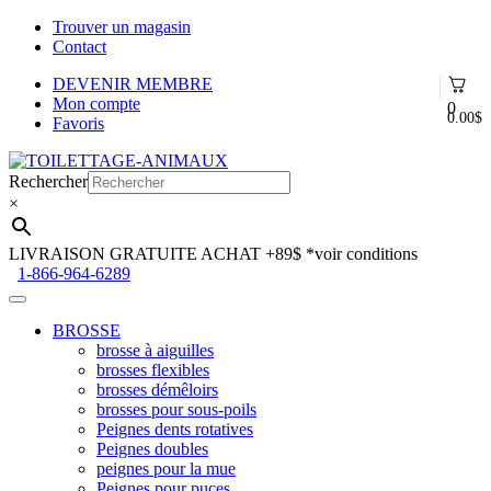
Trouver un magasin
Contact
DEVENIR MEMBRE
Mon compte
0
0.00
$
Favoris
Aller
Aller
à
au
Rechercher
la
contenu
×
navigation
LIVRAISON GRATUITE ACHAT +89$
*voir conditions
1-866-964-6289
BROSSE
brosse à aiguilles
brosses flexibles
brosses démêloirs
brosses pour sous-poils
Peignes dents rotatives
Peignes doubles
peignes pour la mue
Peignes pour puces