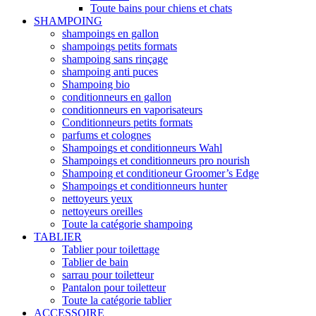
Toute bains pour chiens et chats
SHAMPOING
shampoings en gallon
shampoings petits formats
shampoing sans rinçage
shampoing anti puces
Shampoing bio
conditionneurs en gallon
conditionneurs en vaporisateurs
Conditionneurs petits formats
parfums et colognes
Shampoings et conditionneurs Wahl
Shampoings et conditionneurs pro nourish
Shampoing et conditioneur Groomer’s Edge
Shampoings et conditionneurs hunter
nettoyeurs yeux
nettoyeurs oreilles
Toute la catégorie shampoing
TABLIER
Tablier pour toilettage
Tablier de bain
sarrau pour toiletteur
Pantalon pour toiletteur
Toute la catégorie tablier
ACCESSOIRE