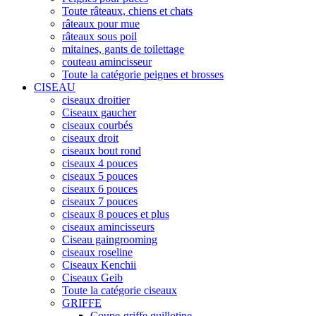
Toute râteaux, chiens et chats
râteaux pour mue
râteaux sous poil
mitaines, gants de toilettage
couteau amincisseur
Toute la catégorie peignes et brosses
CISEAU
ciseaux droitier
Ciseaux gaucher
ciseaux courbés
ciseaux droit
ciseaux bout rond
ciseaux 4 pouces
ciseaux 5 pouces
ciseaux 6 pouces
ciseaux 7 pouces
ciseaux 8 pouces et plus
ciseaux amincisseurs
Ciseau gaingrooming
ciseaux roseline
Ciseaux Kenchii
Ciseaux Geib
Toute la catégorie ciseaux
GRIFFE
Coupe-griffe guillotine