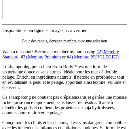
Disponibilité
en ligne
en magasin : à vérifier
Pour des rabais, devenez membre avec
une adhésion
Want a discount? Become a member by purchasing
#2) Membre
Standard
,
#3) Membre Premium
or
#4) Membre PRIVILÉGIER
!
Le shampooing pour chien Extra Body™ est une formule
texturisante douce et sans larmes, idéale pour les races à double
pelage. Enrichi en ingrédients naturels, il nettoie en profondeur tout
en revitalisant la peau et le pelage, apportant ainsi texture, volume et
épaisseur.
Ce shampooing ne contient pas d’épaississants et génère une mousse
riche qui se rince rapidement, sans laisser de résidus. Il aide à
démêler les poils et contient des protéines de soja hydrolysées,
connues pour renforcer le pelage.
Conçu pour les chiots et les chatons, il est sans danger et compatible
avec les traitements anti-puces et anti-tiques topiques. Sa formule est