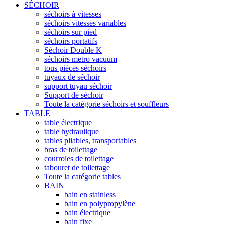
SÉCHOIR
séchoirs à vitesses
séchoirs vitesses variables
séchoirs sur pied
séchoirs portatifs
Séchoir Double K
séchoirs metro vacuum
tous pièces séchoirs
tuyaux de séchoir
support tuyau séchoir
Support de séchoir
Toute la catégorie séchoirs et souffleurs
TABLE
table électrique
table hydraulique
tables pliables, transportables
bras de toilettage
courroies de toilettage
tabouret de toilettage
Toute la catégorie tables
BAIN
bain en stainless
bain en polypropylène
bain électrique
bain fixe