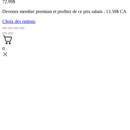
Plage
72.99
$
de
Devenez membre premium et profitez de ce prix rabais : 13.59$ CA
prix :
15.99$
Choix des options
à
72.99$
0