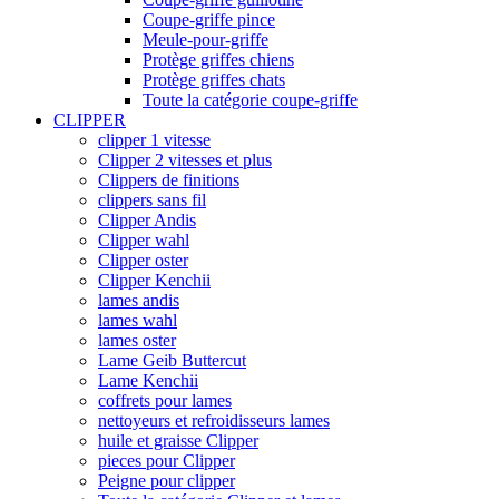
Coupe-griffe pince
Meule-pour-griffe
Protège griffes chiens
Protège griffes chats
Toute la catégorie coupe-griffe
CLIPPER
clipper 1 vitesse
Clipper 2 vitesses et plus
Clippers de finitions
clippers sans fil
Clipper Andis
Clipper wahl
Clipper oster
Clipper Kenchii
lames andis
lames wahl
lames oster
Lame Geib Buttercut
Lame Kenchii
coffrets pour lames
nettoyeurs et refroidisseurs lames
huile et graisse Clipper
pieces pour Clipper
Peigne pour clipper