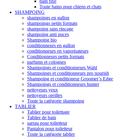
bain fixe
Toute bains pour chiens et chats
SHAMPOING
shampoings en gallon
shampoings petits formats
shampoing sans rinçage
shampoing anti puces
Shampoing bio
conditionneurs en gallon
conditionneurs en vaporisateurs
Conditionneurs petits formats
parfums et colognes
Shampoings et conditionneurs Wahl
Shampoings et conditionneurs pro nourish
Shampoing et conditioneur Groomer’s Edge
Shampoings et conditionneurs hunter
nettoyeurs yeux
nettoyeurs oreilles
Toute la catégorie shampoing
TABLIER
Tablier pour toilettage
Tablier de bain
sarrau pour toiletteur
Pantalon pour toiletteur
Toute la catégorie tablier