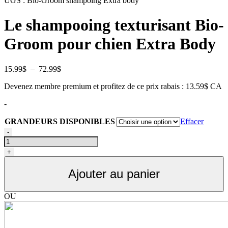
UGS :
Bio-Groom shampoing Extra body
Le shampooing texturisant Bio-
Groom pour chien Extra Body
Plage
15.99
$
–
72.99
$
de
Devenez membre premium et profitez de ce prix rabais : 13.59$ CA
prix :
15.99$
-
à
72.99$
GRANDEURS DISPONIBLES
Effacer
quantité
-
de
Bio-
+
Groom
shampoing
Ajouter au panier
Extra
body
OU