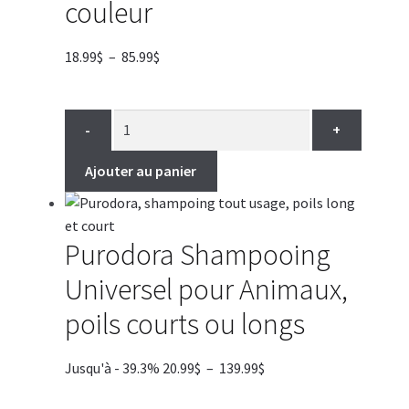
couleur
Plage
18.99
$
–
85.99
$
de
prix :
18.99$
-
+
à
85.99$
Ajouter au panier
Purodora Shampooing
Universel pour Animaux,
poils courts ou longs
Plage
Jusqu'à - 39.3%
20.99
$
–
139.99
$
de