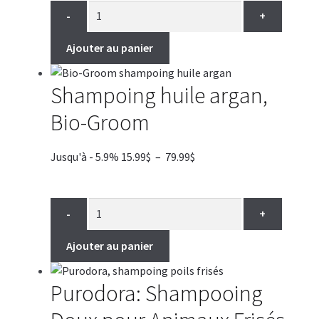
était :
est :
-
+
91.99$.
61.99$.
Ajouter au panier
Shampoing huile argan,
Bio-Groom
Plage
Jusqu'à - 5.9%
15.99
$
–
79.99
$
de
prix :
15.99$
-
+
à
79.99$
Ajouter au panier
Purodora: Shampooing