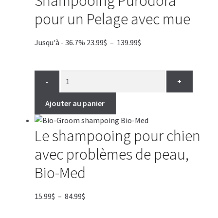
Shampooing Purodora
pour un Pelage avec mue
Plage
Jusqu'à - 36.7%
23.99
$
–
139.99
$
de
prix :
23.99$
-
+
à
139.99$
Ajouter au panier
Le shampooing pour chien
avec problèmes de peau,
Bio-Med
Plage
15.99
$
–
84.99
$
de