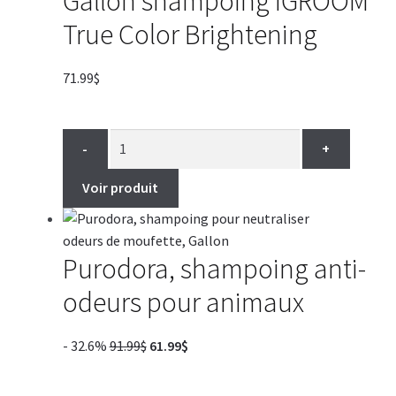
Gallon shampoing IGROOM
True Color Brightening
71.99
$
-
+
Voir produit
Purodora, shampoing anti-
odeurs pour animaux
Le
Le
- 32.6%
91.99
$
61.99
$
prix
prix
initial
actuel