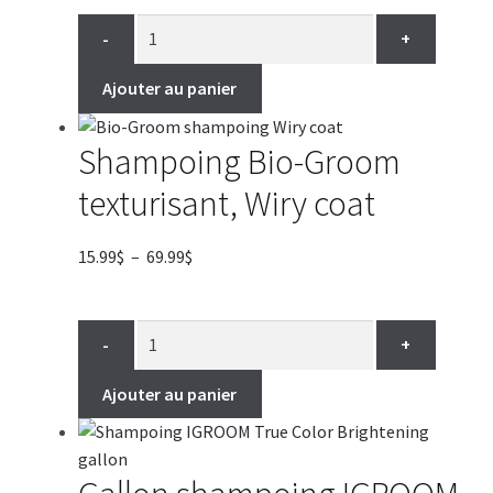
prix :
15.99$
-
+
à
84.99$
Ajouter au panier
Shampoing Bio-Groom
texturisant, Wiry coat
Plage
15.99
$
–
69.99
$
de
prix :
15.99$
-
+
à
69.99$
Ajouter au panier