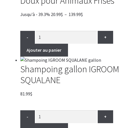
Doux pour Animaux Frisés
Plage
Jusqu'à - 39.3%
20.99
$
–
139.99
$
de
prix :
20.99$
-
+
à
139.99$
Ajouter au panier
Shampoing gallon IGROOM
SQUALANE
81.99
$
-
+