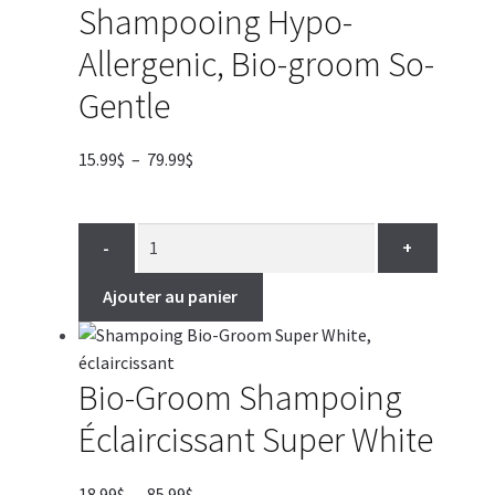
Shampooing Hypo-
Allergenic, Bio-groom So-
Gentle
Plage
15.99
$
–
79.99
$
de
prix :
15.99$
-
+
à
79.99$
Ajouter au panier
Bio-Groom Shampoing
Éclaircissant Super White
Plage
18.99
$
–
85.99
$