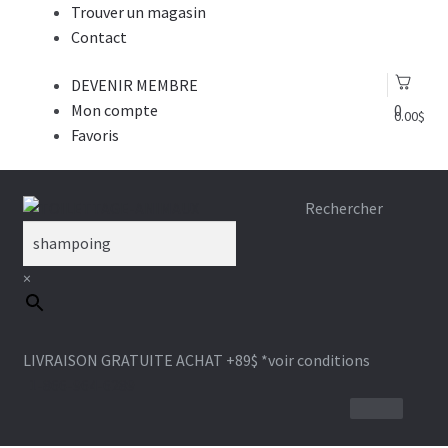
Trouver un magasin
Contact
DEVENIR MEMBRE
Mon compte
0
0.00
$
Favoris
Aller
Aller
Rechercher
à
au
la
contenu
×
navigation
LIVRAISON GRATUITE ACHAT +89$
*voir conditions
1-866-964-6289
BROSSE