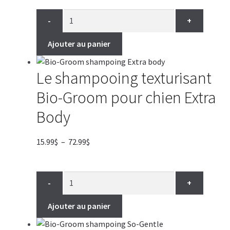
prix :
19.99$
-
+
à
119.99$
Ajouter au panier
Le shampooing texturisant
Bio-Groom pour chien Extra
Body
Plage
15.99
$
–
72.99
$
de
prix :
15.99$
-
+
à
72.99$
Ajouter au panier