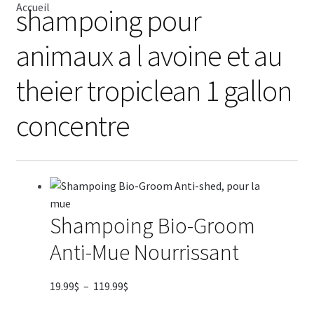
Accueil
shampoing pour
CISEAU
animaux a l avoine et au
CLIPPER
theier tropiclean 1 gallon
SÉCHOIR
concentre
TABLE
SHAMPOING
Shampoing Bio-Groom
TABLIER
Anti-Mue Nourrissant
ACCESSOIRE
Plage
19.99
$
–
119.99
$
VENTES
de