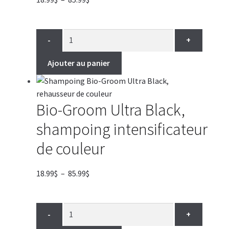
de
prix :
18.99$
-
+
à
85.99$
Ajouter au panier
Bio-Groom Ultra Black,
shampoing intensificateur
de couleur
Plage
18.99
$
–
85.99
$
de
prix :
18.99$
-
+
à