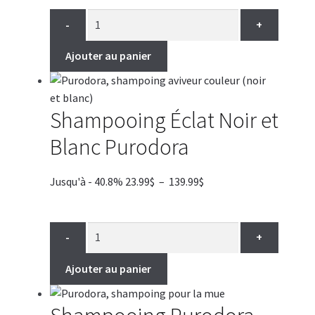
prix :
20.99$
-
+
à
139.99$
Ajouter au panier
Shampooing Éclat Noir et
Blanc Purodora
Plage
Jusqu'à - 40.8%
23.99
$
–
139.99
$
de
prix :
23.99$
-
+
à
139.99$
Ajouter au panier