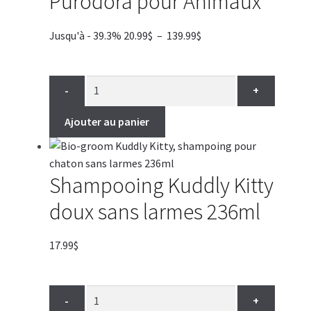
Purodora pour Animaux
Plage
Jusqu'à - 39.3%
20.99
$
–
139.99
$
de
prix :
20.99$
-
+
à
139.99$
Ajouter au panier
Shampooing Kuddly Kitty
doux sans larmes 236ml
17.99
$
-
+