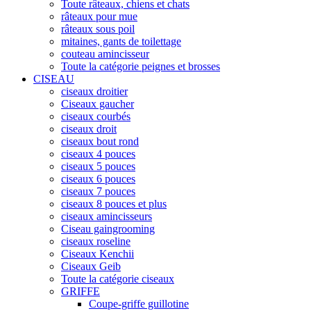
Toute râteaux, chiens et chats
râteaux pour mue
râteaux sous poil
mitaines, gants de toilettage
couteau amincisseur
Toute la catégorie peignes et brosses
CISEAU
ciseaux droitier
Ciseaux gaucher
ciseaux courbés
ciseaux droit
ciseaux bout rond
ciseaux 4 pouces
ciseaux 5 pouces
ciseaux 6 pouces
ciseaux 7 pouces
ciseaux 8 pouces et plus
ciseaux amincisseurs
Ciseau gaingrooming
ciseaux roseline
Ciseaux Kenchii
Ciseaux Geib
Toute la catégorie ciseaux
GRIFFE
Coupe-griffe guillotine