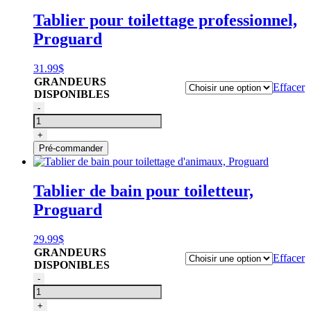
pour
Tablier pour toilettage professionnel,
le
Proguard
bain
des
animaux,
31.99
$
Proguard
GRANDEURS
Effacer
DISPONIBLES
quantité
-
de
Tablier
+
de
Pré-commander
toilettage
professionnel,
Proguard
Tablier de bain pour toiletteur,
Proguard
29.99
$
GRANDEURS
Effacer
DISPONIBLES
quantité
-
de
Tablier
+