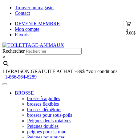
Trouver un magasin
Contact
DEVENIR MEMBRE
Mon compte
0
0.00
$
Favoris
Aller
Aller
à
au
Rechercher
la
contenu
×
navigation
LIVRAISON GRATUITE ACHAT +89$
*voir conditions
1-866-964-6289
BROSSE
brosse à aiguilles
brosses flexibles
brosses démêloirs
brosses pour sous-poils
Peignes dents rotatives
Peignes doubles
peignes pour la mue
Peignes pour puces