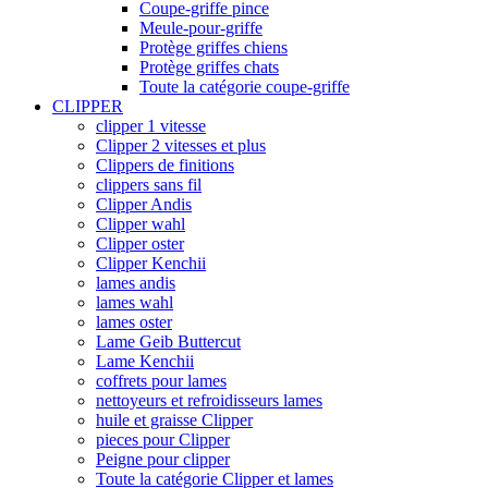
Coupe-griffe pince
Meule-pour-griffe
Protège griffes chiens
Protège griffes chats
Toute la catégorie coupe-griffe
CLIPPER
clipper 1 vitesse
Clipper 2 vitesses et plus
Clippers de finitions
clippers sans fil
Clipper Andis
Clipper wahl
Clipper oster
Clipper Kenchii
lames andis
lames wahl
lames oster
Lame Geib Buttercut
Lame Kenchii
coffrets pour lames
nettoyeurs et refroidisseurs lames
huile et graisse Clipper
pieces pour Clipper
Peigne pour clipper
Toute la catégorie Clipper et lames