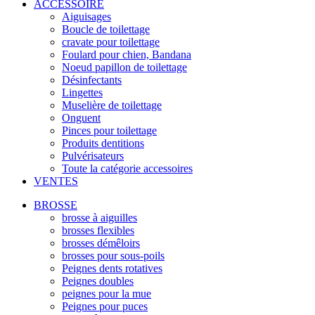
ACCESSOIRE
Aiguisages
Boucle de toilettage
cravate pour toilettage
Foulard pour chien, Bandana
Noeud papillon de toilettage
Désinfectants
Lingettes
Muselière de toilettage
Onguent
Pinces pour toilettage
Produits dentitions
Pulvérisateurs
Toute la catégorie accessoires
VENTES
BROSSE
brosse à aiguilles
brosses flexibles
brosses démêloirs
brosses pour sous-poils
Peignes dents rotatives
Peignes doubles
peignes pour la mue
Peignes pour puces