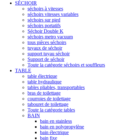
SÉCHOIR
séchoirs à vitesses
séchoirs vitesses variables
séchoirs sur pied
séchoirs portatifs
Séchoir Double K
séchoirs metro vacuum
tous pièces séchoirs
tuyaux de séchoir
support tuyau séchoir
Support de séchoir
Toute la catégorie séchoirs et souffleurs
TABLE
table électrique
table hydraulique
tables pliables, transportables
bras de toilettage
courroies de toilettage
tabouret de toilettage
Toute la catégorie tables
BAIN
bain en stainless
bain en polypropylène
bain électrique
bain fixe