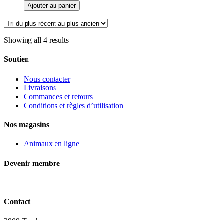
de
Ajouter au panier
bain
pour
toilettage
d'animaux,
Showing all 4 results
Proguard
Soutien
Nous contacter
Livraisons
Commandes et retours
Conditions et règles d’utilisation
Nos magasins
Animaux en ligne
Devenir membre
Contact