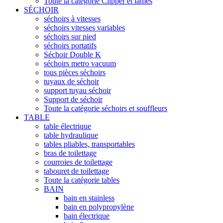
Toute la catégorie Clipper et lames
SÉCHOIR
séchoirs à vitesses
séchoirs vitesses variables
séchoirs sur pied
séchoirs portatifs
Séchoir Double K
séchoirs metro vacuum
tous pièces séchoirs
tuyaux de séchoir
support tuyau séchoir
Support de séchoir
Toute la catégorie séchoirs et souffleurs
TABLE
table électrique
table hydraulique
tables pliables, transportables
bras de toilettage
courroies de toilettage
tabouret de toilettage
Toute la catégorie tables
BAIN
bain en stainless
bain en polypropylène
bain électrique