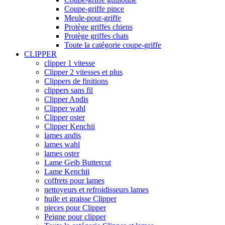
Coupe-griffe pince
Meule-pour-griffe
Protège griffes chiens
Protège griffes chats
Toute la catégorie coupe-griffe
CLIPPER
clipper 1 vitesse
Clipper 2 vitesses et plus
Clippers de finitions
clippers sans fil
Clipper Andis
Clipper wahl
Clipper oster
Clipper Kenchii
lames andis
lames wahl
lames oster
Lame Geib Buttercut
Lame Kenchii
coffrets pour lames
nettoyeurs et refroidisseurs lames
huile et graisse Clipper
pieces pour Clipper
Peigne pour clipper