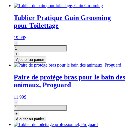
Tablier Pratique Gain Grooming
pour Toilettage
19.99
$
quantité
-
de
Tablier
+
de
Ajouter au panier
bain
pour
toilettage,
Paire de protège bras pour le bain des
Gain
animaux, Proguard
Grooming
11.99
$
quantité
-
de
Paire
+
de
Ajouter au panier
protège
bras