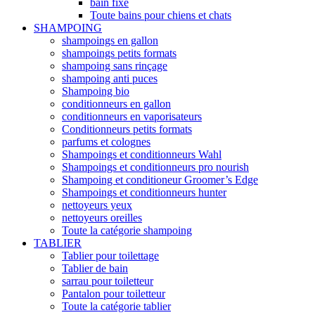
bain fixe
Toute bains pour chiens et chats
SHAMPOING
shampoings en gallon
shampoings petits formats
shampoing sans rinçage
shampoing anti puces
Shampoing bio
conditionneurs en gallon
conditionneurs en vaporisateurs
Conditionneurs petits formats
parfums et colognes
Shampoings et conditionneurs Wahl
Shampoings et conditionneurs pro nourish
Shampoing et conditioneur Groomer’s Edge
Shampoings et conditionneurs hunter
nettoyeurs yeux
nettoyeurs oreilles
Toute la catégorie shampoing
TABLIER
Tablier pour toilettage
Tablier de bain
sarrau pour toiletteur
Pantalon pour toiletteur
Toute la catégorie tablier