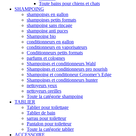
Toute bains pour chiens et chats
SHAMPOING
shampoings en gallon
shampoings petits formats
shampoing sans rinçage
shampoing anti puces
Shampoing bio
conditionneurs en gallon
conditionneurs en vaporisateurs
Conditionneurs petits formats
parfums et colognes
Shampoings et conditionneurs Wahl
Shampoings et conditionneurs pro nourish
Shampoing et conditioneur Groomer’s Edge
Shampoings et conditionneurs hunter
nettoyeurs yeux
nettoyeurs oreilles
Toute la catégorie shampoing
TABLIER
Tablier pour toilettage
Tablier de bain
sarrau pour toiletteur
Pantalon pour toiletteur
Toute la catégorie tablier
ACCESSOIRE