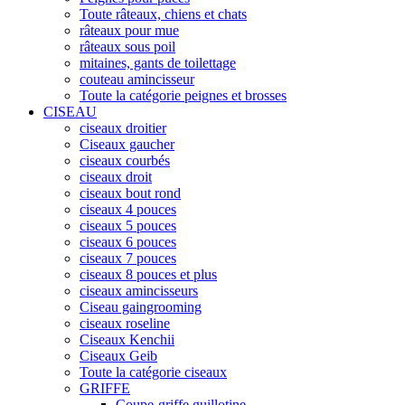
Toute râteaux, chiens et chats
râteaux pour mue
râteaux sous poil
mitaines, gants de toilettage
couteau amincisseur
Toute la catégorie peignes et brosses
CISEAU
ciseaux droitier
Ciseaux gaucher
ciseaux courbés
ciseaux droit
ciseaux bout rond
ciseaux 4 pouces
ciseaux 5 pouces
ciseaux 6 pouces
ciseaux 7 pouces
ciseaux 8 pouces et plus
ciseaux amincisseurs
Ciseau gaingrooming
ciseaux roseline
Ciseaux Kenchii
Ciseaux Geib
Toute la catégorie ciseaux
GRIFFE
Coupe-griffe guillotine