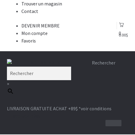
Trouver un magasin
Contact
DEVENIR MEMBRE
Mon compte
0
0.00
$
Favoris
Aller
Aller
Rechercher
à
au
la
contenu
×
navigation
LIVRAISON GRATUITE ACHAT +89$
*voir conditions
1-866-964-6289
BROSSE