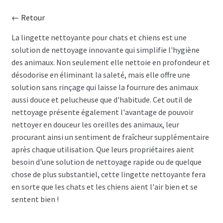
← Retour
CISEAU
La lingette nettoyante pour chats et chiens est une
solution de nettoyage innovante qui simplifie l'hygiène
CLIPPER
des animaux. Non seulement elle nettoie en profondeur et
désodorise en éliminant la saleté, mais elle offre une
SÉCHOIR
solution sans rinçage qui laisse la fourrure des animaux
aussi douce et pelucheuse que d'habitude. Cet outil de
TABLE
nettoyage présente également l'avantage de pouvoir
nettoyer en douceur les oreilles des animaux, leur
SHAMPOING
procurant ainsi un sentiment de fraîcheur supplémentaire
après chaque utilisation. Que leurs propriétaires aient
TABLIER
besoin d'une solution de nettoyage rapide ou de quelque
chose de plus substantiel, cette lingette nettoyante fera
ACCESSOIRE
en sorte que les chats et les chiens aient l'air bien et se
sentent bien !
VENTES