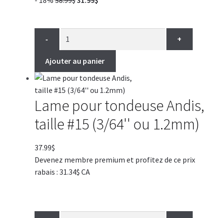
- 18%
38.99
$
31.99
$
prix
prix
initial
actuel
était :
est :
-
+
38.99$.
31.99$.
Ajouter au panier
Lame pour tondeuse Andis,
taille #15 (3/64'' ou 1.2mm)
37.99
$
Devenez membre premium et profitez de ce prix
rabais : 31.34$ CA