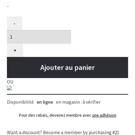
-
quantité
-
de
Lingettes
nettoyantes
Hypoallergènes
+
pour
animaux,
Ajouter au panier
Tropiclean
(100
OU
feuilles)
Disponibilité
en ligne
en magasin : à vérifier
Pour des rabais, devenez membre avec
une adhésion
Want a discount? Become a member by purchasing
#2)