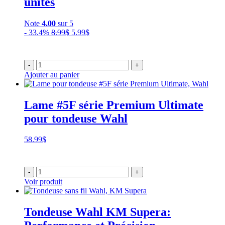
unités
Note
4.00
sur 5
Le
Le
- 33.4%
8.99
$
5.99
$
prix
prix
initial
actuel
était :
est :
-
+
8.99$.
5.99$.
Ajouter au panier
Lame #5F série Premium Ultimate
pour tondeuse Wahl
58.99
$
-
+
Voir produit
Tondeuse Wahl KM Supera: