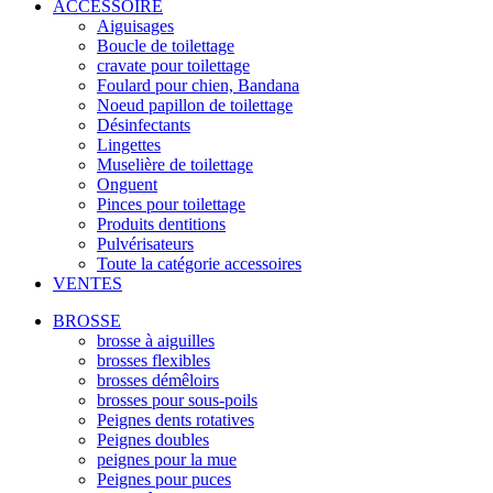
ACCESSOIRE
Aiguisages
Boucle de toilettage
cravate pour toilettage
Foulard pour chien, Bandana
Noeud papillon de toilettage
Désinfectants
Lingettes
Muselière de toilettage
Onguent
Pinces pour toilettage
Produits dentitions
Pulvérisateurs
Toute la catégorie accessoires
VENTES
BROSSE
brosse à aiguilles
brosses flexibles
brosses démêloirs
brosses pour sous-poils
Peignes dents rotatives
Peignes doubles
peignes pour la mue
Peignes pour puces