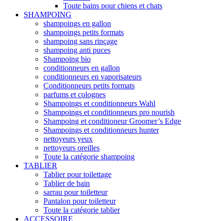
Toute bains pour chiens et chats
SHAMPOING
shampoings en gallon
shampoings petits formats
shampoing sans rinçage
shampoing anti puces
Shampoing bio
conditionneurs en gallon
conditionneurs en vaporisateurs
Conditionneurs petits formats
parfums et colognes
Shampoings et conditionneurs Wahl
Shampoings et conditionneurs pro nourish
Shampoing et conditioneur Groomer’s Edge
Shampoings et conditionneurs hunter
nettoyeurs yeux
nettoyeurs oreilles
Toute la catégorie shampoing
TABLIER
Tablier pour toilettage
Tablier de bain
sarrau pour toiletteur
Pantalon pour toiletteur
Toute la catégorie tablier
ACCESSOIRE