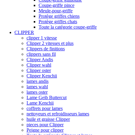
Coupe-griffe pince
Meule-pour-griffe
Protège griffes chiens
Protège griffes chats
Toute la catégorie coupe-griffe
CLIPPER
clipper 1 vitesse
Clipper 2 vitesses et plus
Clippers de finitions
clippers sans fil
Clipper Andis
Clipper wahl
Clipper oster
Clipper Kenchii
lames andis
lames wahl
lames oster
Lame Geib Buttercut
Lame Kenchii
coffrets pour lames
nettoyeurs et refroidisseurs lames
huile et graisse Clipper
pieces pour Clipper
Peigne pour clipper