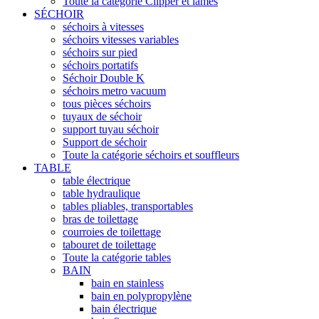
Toute la catégorie Clipper et lames
SÉCHOIR
séchoirs à vitesses
séchoirs vitesses variables
séchoirs sur pied
séchoirs portatifs
Séchoir Double K
séchoirs metro vacuum
tous pièces séchoirs
tuyaux de séchoir
support tuyau séchoir
Support de séchoir
Toute la catégorie séchoirs et souffleurs
TABLE
table électrique
table hydraulique
tables pliables, transportables
bras de toilettage
courroies de toilettage
tabouret de toilettage
Toute la catégorie tables
BAIN
bain en stainless
bain en polypropylène
bain électrique