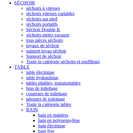
SÉCHOIR
séchoirs à vitesses
séchoirs vitesses variables
séchoirs sur pied
séchoirs portatifs
Séchoir Double K
séchoirs metro vacuum
tous pièces séchoirs
tuyaux de séchoir
support tuyau séchoir
Support de séchoir
Toute la catégorie séchoirs et souffleurs
TABLE
table électrique
table hydraulique
tables pliables, transportables
bras de toilettage
courroies de toilettage
tabouret de toilettage
Toute la catégorie tables
BAIN
bain en stainless
bain en polypropylène
bain électrique
bain fixe