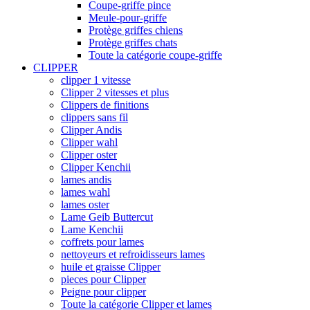
Coupe-griffe pince
Meule-pour-griffe
Protège griffes chiens
Protège griffes chats
Toute la catégorie coupe-griffe
CLIPPER
clipper 1 vitesse
Clipper 2 vitesses et plus
Clippers de finitions
clippers sans fil
Clipper Andis
Clipper wahl
Clipper oster
Clipper Kenchii
lames andis
lames wahl
lames oster
Lame Geib Buttercut
Lame Kenchii
coffrets pour lames
nettoyeurs et refroidisseurs lames
huile et graisse Clipper
pieces pour Clipper
Peigne pour clipper
Toute la catégorie Clipper et lames