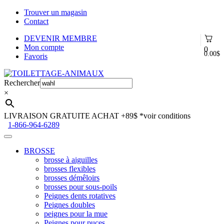
Trouver un magasin
Contact
DEVENIR MEMBRE
Mon compte
0
0.00
$
Favoris
Aller
Aller
à
au
Rechercher
la
contenu
×
navigation
LIVRAISON GRATUITE ACHAT +89$
*voir conditions
1-866-964-6289
BROSSE
brosse à aiguilles
brosses flexibles
brosses démêloirs
brosses pour sous-poils
Peignes dents rotatives
Peignes doubles
peignes pour la mue
Peignes pour puces