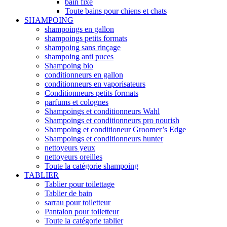
bain fixe
Toute bains pour chiens et chats
SHAMPOING
shampoings en gallon
shampoings petits formats
shampoing sans rinçage
shampoing anti puces
Shampoing bio
conditionneurs en gallon
conditionneurs en vaporisateurs
Conditionneurs petits formats
parfums et colognes
Shampoings et conditionneurs Wahl
Shampoings et conditionneurs pro nourish
Shampoing et conditioneur Groomer’s Edge
Shampoings et conditionneurs hunter
nettoyeurs yeux
nettoyeurs oreilles
Toute la catégorie shampoing
TABLIER
Tablier pour toilettage
Tablier de bain
sarrau pour toiletteur
Pantalon pour toiletteur
Toute la catégorie tablier