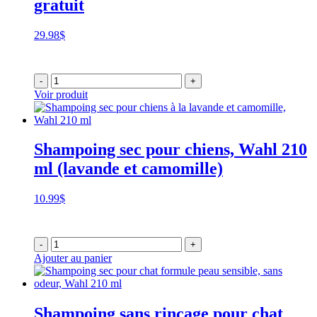
gratuit
29.98
$
-
+
Voir produit
Shampoing sec pour chiens, Wahl 210
ml (lavande et camomille)
10.99
$
-
+
Ajouter au panier
Shampoing sans rinçage pour chat