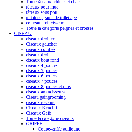
Toute râteaux, chiens et chats
râteaux pour mue
râteaux sous poil
mitaines, gants de toilettage
couteau amincisseur
Toute la catégorie peignes et brosses
CISEAU
ciseaux droitier
Ciseaux gaucher
ciseaux courbés
ciseaux droit
ciseaux bout rond
ciseaux 4 pouces
ciseaux 5 pouces
ciseaux 6 pouces
ciseaux 7 pouces
ciseaux 8 pouces et plus
ciseaux amincisseurs
Ciseau gaingrooming
ciseaux roseline
Ciseaux Kenchii
Ciseaux Geib
Toute la catégorie ciseaux
GRIFFE
Coupe-griffe guillotine