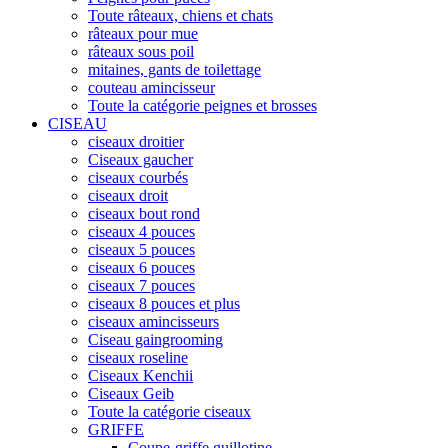
Toute râteaux, chiens et chats
râteaux pour mue
râteaux sous poil
mitaines, gants de toilettage
couteau amincisseur
Toute la catégorie peignes et brosses
CISEAU
ciseaux droitier
Ciseaux gaucher
ciseaux courbés
ciseaux droit
ciseaux bout rond
ciseaux 4 pouces
ciseaux 5 pouces
ciseaux 6 pouces
ciseaux 7 pouces
ciseaux 8 pouces et plus
ciseaux amincisseurs
Ciseau gaingrooming
ciseaux roseline
Ciseaux Kenchii
Ciseaux Geib
Toute la catégorie ciseaux
GRIFFE
Coupe-griffe guillotine