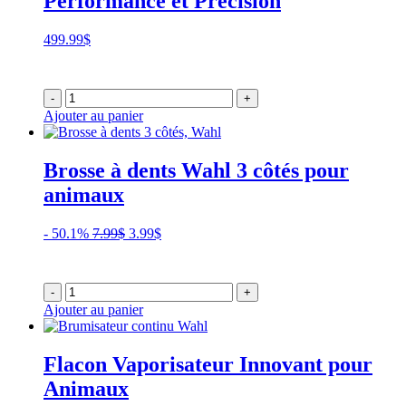
Performance et Précision
499.99
$
-
+
Ajouter au panier
Brosse à dents Wahl 3 côtés pour
animaux
Le
Le
- 50.1%
7.99
$
3.99
$
prix
prix
initial
actuel
était :
est :
-
+
7.99$.
3.99$.
Ajouter au panier
Flacon Vaporisateur Innovant pour
Animaux