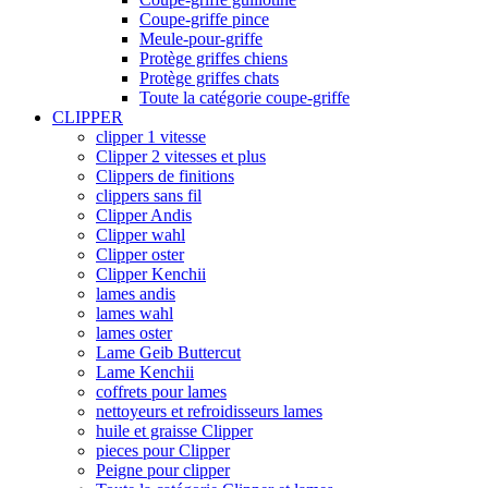
Coupe-griffe pince
Meule-pour-griffe
Protège griffes chiens
Protège griffes chats
Toute la catégorie coupe-griffe
CLIPPER
clipper 1 vitesse
Clipper 2 vitesses et plus
Clippers de finitions
clippers sans fil
Clipper Andis
Clipper wahl
Clipper oster
Clipper Kenchii
lames andis
lames wahl
lames oster
Lame Geib Buttercut
Lame Kenchii
coffrets pour lames
nettoyeurs et refroidisseurs lames
huile et graisse Clipper
pieces pour Clipper
Peigne pour clipper