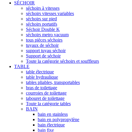
SÉCHOIR
séchoirs à vitesses
séchoirs vitesses variables
séchoirs sur pied
séchoirs portatifs
Séchoir Double K
séchoirs metro vacuum
tous pièces séchoirs
tuyaux de séchoir
support tuyau séchoir
Support de séchoir
Toute la catégorie séchoirs et souffleurs
TABLE
table électrique
table hydraulique
tables pliables, transportables
bras de toilettage
courroies de toilettage
tabouret de toilettage
Toute la catégorie tables
BAIN
bain en stainless
bain en polypropylène
bain électrique
bain fixe