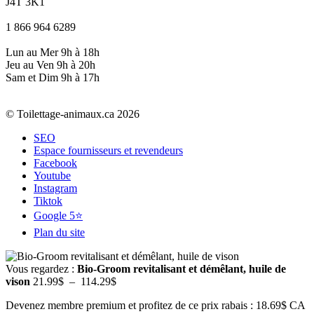
J4T 3K1
1 866 964 6289
Lun au Mer 9h à 18h
Jeu au Ven 9h à 20h
Sam et Dim 9h à 17h
© Toilettage-animaux.ca 2026
SEO
Espace fournisseurs et revendeurs
Facebook
Youtube
Instagram
Tiktok
Google 5⭐
Plan du site
Vous regardez :
Bio-Groom revitalisant et démêlant, huile de
Plage
vison
21.99
$
–
114.29
$
de
Devenez membre premium et profitez de ce prix rabais : 18.69$ CA
prix :