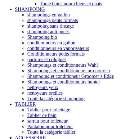
Toute bains pour chiens et chats
SHAMPOING
shampoings en gallon
shampoings petits formats
shampoing sans rinçage
shampoing anti puces
Shampoing bio
conditionneurs en gallon
conditionneurs en vaporisateurs
Conditionneurs petits formats
parfums et colognes
Shampoings et conditionneurs Wahl
Shampoings et conditionneurs pro nourish
Shampoing et conditioneur Groomer’s Edge
Shampoings et conditionneurs hunter
nettoyeurs yeux
nettoyeurs oreilles
Toute la catégorie shampoing
TABLIER
Tablier pour toilettage
Tablier de bain
sarrau pour toiletteur
Pantalon pour toiletteur
Toute la catégorie tablier
ACCESSOIRE