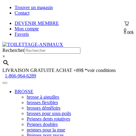
Trouver un magasin
Contact
DEVENIR MEMBRE
Mon compte
0
0.00
$
Favoris
Aller
Aller
à
au
Rechercher
la
contenu
×
navigation
LIVRAISON GRATUITE ACHAT +89$
*voir conditions
1-866-964-6289
BROSSE
brosse à aiguilles
brosses flexibles
brosses démêloirs
brosses pour sous-poils
Peignes dents rotatives
Peignes doubles
peignes pour la mue
Peignes pour puces