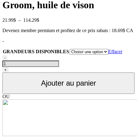
Groom, huile de vison
Plage
21.99
$
–
114.29
$
de
Devenez membre premium et profitez de ce prix rabais : 18.69$ CA
prix :
21.99$
-
à
114.29$
GRANDEURS DISPONIBLES
Effacer
quantité
-
de
Bio-
+
Groom
revitalisant
Ajouter au panier
et
démêlant,
huile
OU
de
vison