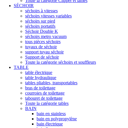
Toute la catégorie Clipper et lames
SÉCHOIR
séchoirs à vitesses
séchoirs vitesses variables
séchoirs sur pied
séchoirs portatifs
Séchoir Double K
séchoirs metro vacuum
tous pièces séchoirs
tuyaux de séchoir
support tuyau séchoir
Support de séchoir
Toute la catégorie séchoirs et souffleurs
TABLE
table électrique
table hydraulique
tables pliables, transportables
bras de toilettage
courroies de toilettage
tabouret de toilettage
Toute la catégorie tables
BAIN
bain en stainless
bain en polypropylène
bain électrique