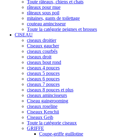
Toute râteaux, chiens et chats
râteaux pour mue
râteaux sous poil
mitaines, gants de toilettage
couteau amincisseur
Toute la catégorie peignes et brosses
CISEAU
ciseaux droitier
Ciseaux gaucher
ciseaux courbés
ciseaux droit
ciseaux bout rond
ciseaux 4 pouces
ciseaux 5 pouces
ciseaux 6 pouces
ciseaux 7 pouces
ciseaux 8 pouces et plus
ciseaux amincisseurs
Ciseau gaingrooming
ciseaux roseline
Ciseaux Kenchii
Ciseaux Geib
Toute la catégorie ciseaux
GRIFFE
Coupe-griffe guillotine