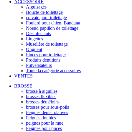
ACCESSOIRE
Aiguisages
Boucle de toilettage
cravate pour toilettage
Foulard pour chien, Bandana
Noeud papillon de toilettage
Désinfectants
Lingettes
Muselière de toilettage
Onguent
Pinces pour toilettage
Produits dentitions
Pulvérisateurs
Toute la catégorie accessoires
VENTES
BROSSE
brosse à aiguilles
brosses flexibles
brosses démêloirs
brosses pour sous-poils
Peignes dents rotatives
Peignes doubles
peignes pour la mue
Peignes pour puces