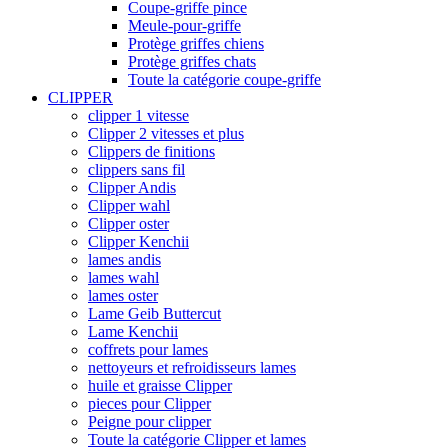
Coupe-griffe pince
Meule-pour-griffe
Protège griffes chiens
Protège griffes chats
Toute la catégorie coupe-griffe
CLIPPER
clipper 1 vitesse
Clipper 2 vitesses et plus
Clippers de finitions
clippers sans fil
Clipper Andis
Clipper wahl
Clipper oster
Clipper Kenchii
lames andis
lames wahl
lames oster
Lame Geib Buttercut
Lame Kenchii
coffrets pour lames
nettoyeurs et refroidisseurs lames
huile et graisse Clipper
pieces pour Clipper
Peigne pour clipper
Toute la catégorie Clipper et lames