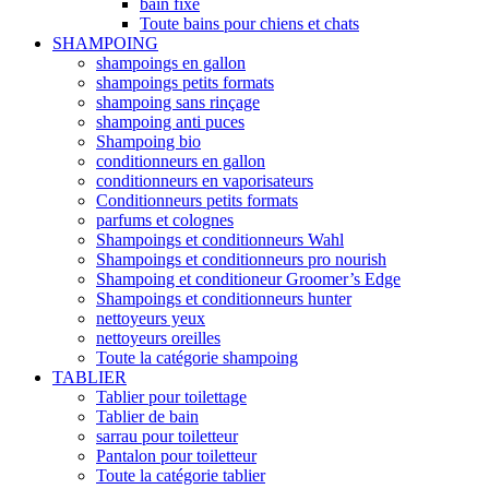
bain fixe
Toute bains pour chiens et chats
SHAMPOING
shampoings en gallon
shampoings petits formats
shampoing sans rinçage
shampoing anti puces
Shampoing bio
conditionneurs en gallon
conditionneurs en vaporisateurs
Conditionneurs petits formats
parfums et colognes
Shampoings et conditionneurs Wahl
Shampoings et conditionneurs pro nourish
Shampoing et conditioneur Groomer’s Edge
Shampoings et conditionneurs hunter
nettoyeurs yeux
nettoyeurs oreilles
Toute la catégorie shampoing
TABLIER
Tablier pour toilettage
Tablier de bain
sarrau pour toiletteur
Pantalon pour toiletteur
Toute la catégorie tablier