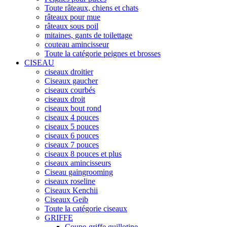
Toute râteaux, chiens et chats
râteaux pour mue
râteaux sous poil
mitaines, gants de toilettage
couteau amincisseur
Toute la catégorie peignes et brosses
CISEAU
ciseaux droitier
Ciseaux gaucher
ciseaux courbés
ciseaux droit
ciseaux bout rond
ciseaux 4 pouces
ciseaux 5 pouces
ciseaux 6 pouces
ciseaux 7 pouces
ciseaux 8 pouces et plus
ciseaux amincisseurs
Ciseau gaingrooming
ciseaux roseline
Ciseaux Kenchii
Ciseaux Geib
Toute la catégorie ciseaux
GRIFFE
Coupe-griffe guillotine