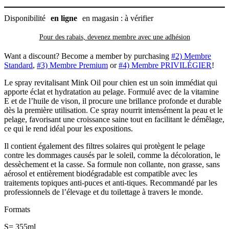
Disponibilité
en ligne
en magasin : à vérifier
Pour des rabais, devenez membre avec
une adhésion
Want a discount? Become a member by purchasing
#2) Membre
Standard
,
#3) Membre Premium
or
#4) Membre PRIVILÉGIER
!
Le spray revitalisant Mink Oil pour chien est un soin immédiat qui
apporte éclat et hydratation au pelage. Formulé avec de la vitamine
E et de l’huile de vison, il procure une brillance profonde et durable
dès la première utilisation. Ce spray nourrit intensément la peau et le
pelage, favorisant une croissance saine tout en facilitant le démêlage,
ce qui le rend idéal pour les expositions.
Il contient également des filtres solaires qui protègent le pelage
contre les dommages causés par le soleil, comme la décoloration, le
dessèchement et la casse. Sa formule non collante, non grasse, sans
aérosol et entièrement biodégradable est compatible avec les
traitements topiques anti-puces et anti-tiques. Recommandé par les
professionnels de l’élevage et du toilettage à travers le monde.
Formats
S= 355ml