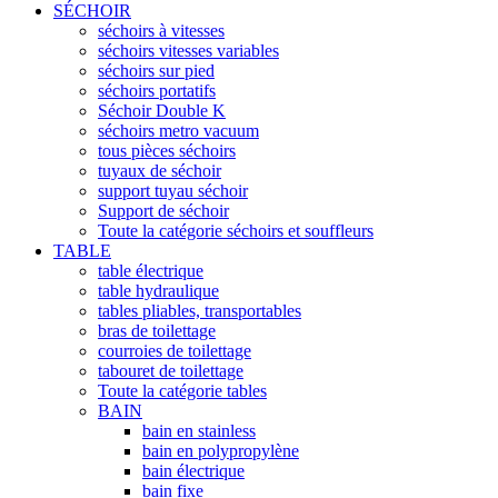
SÉCHOIR
séchoirs à vitesses
séchoirs vitesses variables
séchoirs sur pied
séchoirs portatifs
Séchoir Double K
séchoirs metro vacuum
tous pièces séchoirs
tuyaux de séchoir
support tuyau séchoir
Support de séchoir
Toute la catégorie séchoirs et souffleurs
TABLE
table électrique
table hydraulique
tables pliables, transportables
bras de toilettage
courroies de toilettage
tabouret de toilettage
Toute la catégorie tables
BAIN
bain en stainless
bain en polypropylène
bain électrique
bain fixe