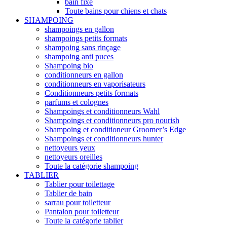
bain fixe
Toute bains pour chiens et chats
SHAMPOING
shampoings en gallon
shampoings petits formats
shampoing sans rinçage
shampoing anti puces
Shampoing bio
conditionneurs en gallon
conditionneurs en vaporisateurs
Conditionneurs petits formats
parfums et colognes
Shampoings et conditionneurs Wahl
Shampoings et conditionneurs pro nourish
Shampoing et conditioneur Groomer’s Edge
Shampoings et conditionneurs hunter
nettoyeurs yeux
nettoyeurs oreilles
Toute la catégorie shampoing
TABLIER
Tablier pour toilettage
Tablier de bain
sarrau pour toiletteur
Pantalon pour toiletteur
Toute la catégorie tablier