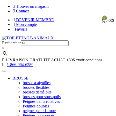
Trouver un magasin
Contact
0
DEVENIR MEMBRE
0.00
$
Mon compte
Favoris
Aller
Aller
à
au
Rechercher
la
contenu
×
navigation
LIVRAISON GRATUITE ACHAT +89$
*voir conditions
1-866-964-6289
BROSSE
brosse à aiguilles
brosses flexibles
brosses démêloirs
brosses pour sous-poils
Peignes dents rotatives
Peignes doubles
peignes pour la mue
Peignes pour puces