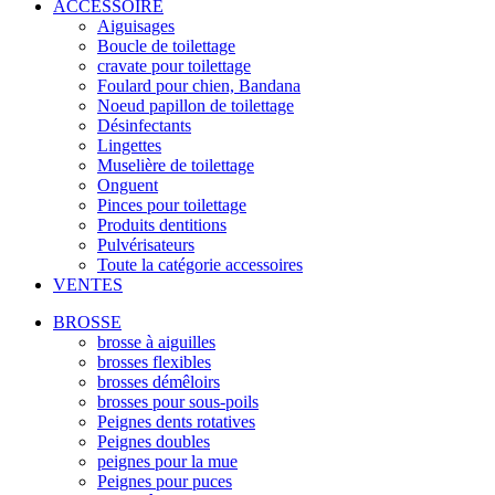
ACCESSOIRE
Aiguisages
Boucle de toilettage
cravate pour toilettage
Foulard pour chien, Bandana
Noeud papillon de toilettage
Désinfectants
Lingettes
Muselière de toilettage
Onguent
Pinces pour toilettage
Produits dentitions
Pulvérisateurs
Toute la catégorie accessoires
VENTES
BROSSE
brosse à aiguilles
brosses flexibles
brosses démêloirs
brosses pour sous-poils
Peignes dents rotatives
Peignes doubles
peignes pour la mue
Peignes pour puces