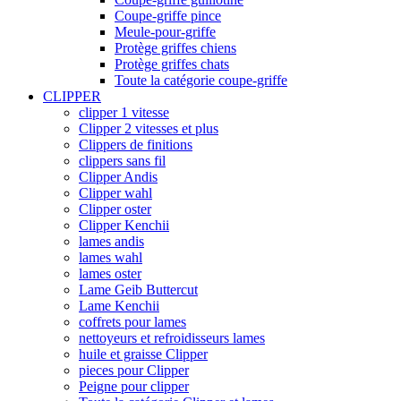
Coupe-griffe pince
Meule-pour-griffe
Protège griffes chiens
Protège griffes chats
Toute la catégorie coupe-griffe
CLIPPER
clipper 1 vitesse
Clipper 2 vitesses et plus
Clippers de finitions
clippers sans fil
Clipper Andis
Clipper wahl
Clipper oster
Clipper Kenchii
lames andis
lames wahl
lames oster
Lame Geib Buttercut
Lame Kenchii
coffrets pour lames
nettoyeurs et refroidisseurs lames
huile et graisse Clipper
pieces pour Clipper
Peigne pour clipper