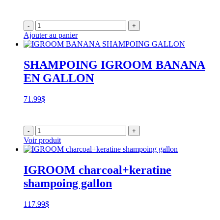
-
+
Ajouter au panier
SHAMPOING IGROOM BANANA
EN GALLON
71.99
$
-
+
Voir produit
IGROOM charcoal+keratine
shampoing gallon
117.99
$