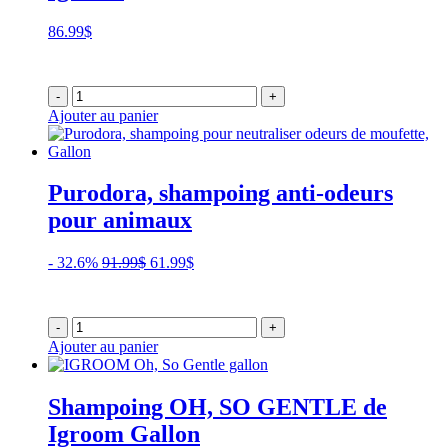
86.99
$
-
+
Ajouter au panier
Purodora, shampoing anti-odeurs
pour animaux
Le
Le
- 32.6%
91.99
$
61.99
$
prix
prix
initial
actuel
était :
est :
-
+
91.99$.
61.99$.
Ajouter au panier
Shampoing OH, SO GENTLE de
Igroom Gallon