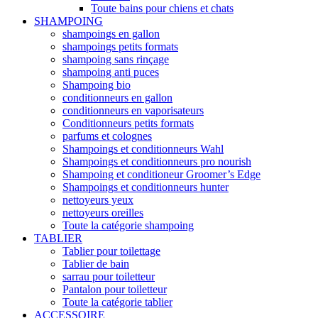
Toute bains pour chiens et chats
SHAMPOING
shampoings en gallon
shampoings petits formats
shampoing sans rinçage
shampoing anti puces
Shampoing bio
conditionneurs en gallon
conditionneurs en vaporisateurs
Conditionneurs petits formats
parfums et colognes
Shampoings et conditionneurs Wahl
Shampoings et conditionneurs pro nourish
Shampoing et conditioneur Groomer’s Edge
Shampoings et conditionneurs hunter
nettoyeurs yeux
nettoyeurs oreilles
Toute la catégorie shampoing
TABLIER
Tablier pour toilettage
Tablier de bain
sarrau pour toiletteur
Pantalon pour toiletteur
Toute la catégorie tablier
ACCESSOIRE