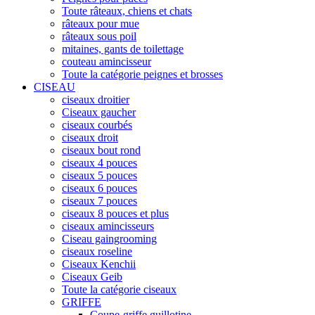
Toute râteaux, chiens et chats
râteaux pour mue
râteaux sous poil
mitaines, gants de toilettage
couteau amincisseur
Toute la catégorie peignes et brosses
CISEAU
ciseaux droitier
Ciseaux gaucher
ciseaux courbés
ciseaux droit
ciseaux bout rond
ciseaux 4 pouces
ciseaux 5 pouces
ciseaux 6 pouces
ciseaux 7 pouces
ciseaux 8 pouces et plus
ciseaux amincisseurs
Ciseau gaingrooming
ciseaux roseline
Ciseaux Kenchii
Ciseaux Geib
Toute la catégorie ciseaux
GRIFFE
Coupe-griffe guillotine