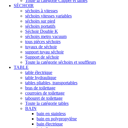
Toute la catégorie Clipper et lames
SÉCHOIR
séchoirs à vitesses
séchoirs vitesses variables
séchoirs sur pied
séchoirs portatifs
Séchoir Double K
séchoirs metro vacuum
tous pièces séchoirs
tuyaux de séchoir
support tuyau séchoir
Support de séchoir
Toute la catégorie séchoirs et souffleurs
TABLE
table électrique
table hydraulique
tables pliables, transportables
bras de toilettage
courroies de toilettage
tabouret de toilettage
Toute la catégorie tables
BAIN
bain en stainless
bain en polypropylène
bain électrique