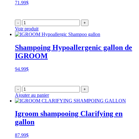
71.99
$
-
+
Voir produit
Shampoing Hypoallergenic gallon de
IGROOM
94.99
$
-
+
Ajouter au panier
Igroom shampooing Clarifying en
gallon
87.99
$