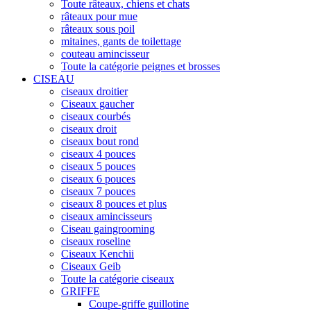
Toute râteaux, chiens et chats
râteaux pour mue
râteaux sous poil
mitaines, gants de toilettage
couteau amincisseur
Toute la catégorie peignes et brosses
CISEAU
ciseaux droitier
Ciseaux gaucher
ciseaux courbés
ciseaux droit
ciseaux bout rond
ciseaux 4 pouces
ciseaux 5 pouces
ciseaux 6 pouces
ciseaux 7 pouces
ciseaux 8 pouces et plus
ciseaux amincisseurs
Ciseau gaingrooming
ciseaux roseline
Ciseaux Kenchii
Ciseaux Geib
Toute la catégorie ciseaux
GRIFFE
Coupe-griffe guillotine