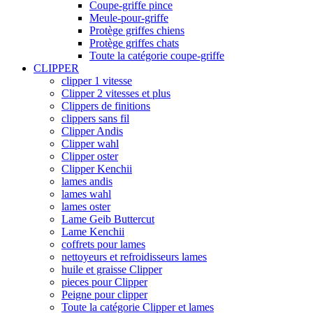
Coupe-griffe pince
Meule-pour-griffe
Protège griffes chiens
Protège griffes chats
Toute la catégorie coupe-griffe
CLIPPER
clipper 1 vitesse
Clipper 2 vitesses et plus
Clippers de finitions
clippers sans fil
Clipper Andis
Clipper wahl
Clipper oster
Clipper Kenchii
lames andis
lames wahl
lames oster
Lame Geib Buttercut
Lame Kenchii
coffrets pour lames
nettoyeurs et refroidisseurs lames
huile et graisse Clipper
pieces pour Clipper
Peigne pour clipper
Toute la catégorie Clipper et lames