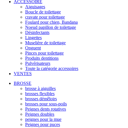
ACCESSOIRE
Aiguisages
Boucle de toilettage
cravate pour toilettage
Foulard pour chien, Bandana
Noeud papillon de toilettage
Désinfectants
Lingettes
Muselière de toilettage
Onguent
Pinces pour toilettage
Produits dentitions
Pulvérisateurs
Toute la catégorie accessoires
VENTES
BROSSE
brosse à aiguilles
brosses flexibles
brosses démêloirs
brosses pour sous-poils
Peignes dents rotatives
Peignes doubles
peignes pour la mue
Peignes pour puces