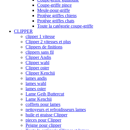
Coupe-griffe pince
Meule-pour-griffe
Protège griffes chiens
Protège griffes chats
Toute la catégorie coupe-griffe
CLIPPER
clipper 1 vitesse
Clipper 2 vitesses et plus
Clippers de finitions
clippers sans fil
Clipper Andis
Clipper wahl
Clipper oster
Clipper Kenchii
lames andis
lames wahl
lames oster
Lame Geib Buttercut
Lame Kenchii
coffrets pour lames
nettoyeurs et refroidisseurs lames
huile et graisse Clipper
pieces pour Clipper
Peigne pour clipper