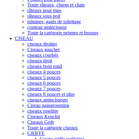
Toute râteaux, chiens et chats
râteaux pour mue
râteaux sous poil
mitaines, gants de toilettage
couteau amincisseur
Toute la catégorie peignes et brosses
CISEAU
ciseaux droitier
Ciseaux gaucher
ciseaux courbés
ciseaux droit
ciseaux bout rond
ciseaux 4 pouces
ciseaux 5 pouces
ciseaux 6 pouces
ciseaux 7 pouces
ciseaux 8 pouces et plus
ciseaux amincisseurs
Ciseau gaingrooming
ciseaux roseline
Ciseaux Kenchii
Ciseaux Geib
Toute la catégorie ciseaux
GRIFFE
Coupe-griffe guillotine