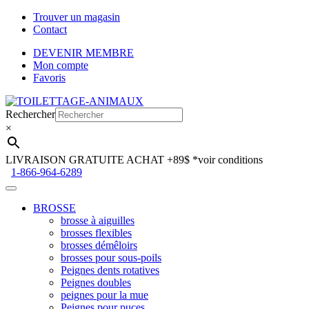
Trouver un magasin
Contact
DEVENIR MEMBRE
Mon compte
Favoris
Aller
Aller
à
au
Rechercher
la
contenu
×
navigation
LIVRAISON GRATUITE ACHAT +89$
*voir conditions
1-866-964-6289
BROSSE
brosse à aiguilles
brosses flexibles
brosses démêloirs
brosses pour sous-poils
Peignes dents rotatives
Peignes doubles
peignes pour la mue
Peignes pour puces