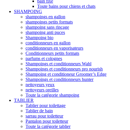
bain fixe
Toute bains pour chiens et chats
SHAMPOING
shampoings en gallon
shampoings petits formats
shampoing sans rinçage
shampoing anti puces
Shampoing bio
conditionneurs en gallon
conditionneurs en vaporisateurs
Conditionneurs petits formats
parfums et colognes
Shampoings et conditionneurs Wahl
Shampoings et conditionneurs pro nourish
Shampoing et conditioneur Groomer’s Edge
Shampoings et conditionneurs hunter
nettoyeurs yeux
nettoyeurs oreilles
Toute la catégorie shampoing
TABLIER
Tablier pour toilettage
Tablier de bain
sarrau pour toiletteur
Pantalon pour toiletteur
Toute la catégorie tablier