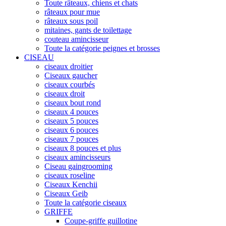
Toute râteaux, chiens et chats
râteaux pour mue
râteaux sous poil
mitaines, gants de toilettage
couteau amincisseur
Toute la catégorie peignes et brosses
CISEAU
ciseaux droitier
Ciseaux gaucher
ciseaux courbés
ciseaux droit
ciseaux bout rond
ciseaux 4 pouces
ciseaux 5 pouces
ciseaux 6 pouces
ciseaux 7 pouces
ciseaux 8 pouces et plus
ciseaux amincisseurs
Ciseau gaingrooming
ciseaux roseline
Ciseaux Kenchii
Ciseaux Geib
Toute la catégorie ciseaux
GRIFFE
Coupe-griffe guillotine