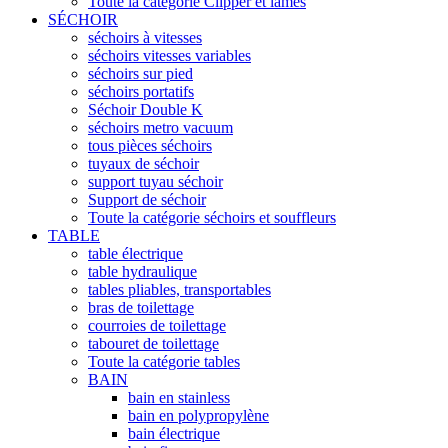
Toute la catégorie Clipper et lames
SÉCHOIR
séchoirs à vitesses
séchoirs vitesses variables
séchoirs sur pied
séchoirs portatifs
Séchoir Double K
séchoirs metro vacuum
tous pièces séchoirs
tuyaux de séchoir
support tuyau séchoir
Support de séchoir
Toute la catégorie séchoirs et souffleurs
TABLE
table électrique
table hydraulique
tables pliables, transportables
bras de toilettage
courroies de toilettage
tabouret de toilettage
Toute la catégorie tables
BAIN
bain en stainless
bain en polypropylène
bain électrique