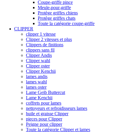
Coupe-griffe pince
Meule-pour-griffe
Protège griffes chiens
Protège griffes chats
Toute la catégorie coupe-griffe
CLIPPER
clipper 1 vitesse
Clipper 2 vitesses et plus
Clippers de finitions
clippers sans fil
Clipper Andis
Clipper wahl
Clipper oster
Clipper Kenchii
lames andis
lames wahl
lames oster
Lame Geib Buttercut
Lame Kenchii
coffrets pour lames
nettoyeurs et refroidisseurs lames
huile et graisse Clipper
pieces pour Clipper
Peigne pour clipper
Toute la catégorie Clipper et lames