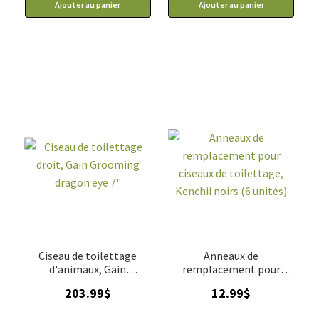
Ajouter au panier
Ajouter au panier
Ciseau de toilettage
Anneaux de
d'animaux, Gain
remplacement pour
Grooming Dragon Eye
ciseaux de toilettage,
203.99
$
12.99
$
droit 7"
Kenchii noirs (6 unités)