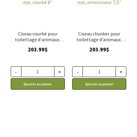
ACCESSOIRE
▼
VENTES
Ciseau courbé pour
Ciseau chunker pour
toilettage d'animaux,
toilettage d'animaux,
Dragon Eye Gain
Gain Grooming Dragon
203.99
$
203.99
$
Grooming 8"
eye 7.5"
-
+
-
+
Ajouter au panier
Ajouter au panier