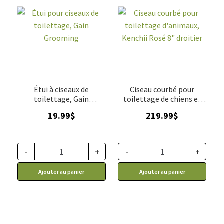
Étui à ciseaux de
Ciseau courbé pour
toilettage, Gain
toilettage de chiens et
Grooming
chats, Kenchii Rosé 8"
19.99
$
219.99
$
droitier
-
+
-
+
Ajouter au panier
Ajouter au panier