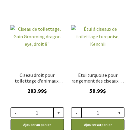
Ciseau droit pour
Étui turquoise pour
toilettage d'animaux,
rangement des ciseaux de
Gain Grooming dragon
toilettage, Kenchii
203.99
$
59.99
$
eye 8"
-
+
-
+
Ajouter au panier
Ajouter au panier