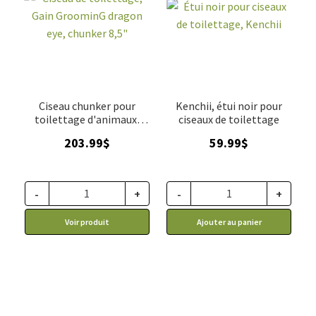
Ciseau chunker pour
Kenchii, étui noir pour
toilettage d'animaux,
ciseaux de toilettage
Gain Grooming Dragon
203.99
$
59.99
$
eye 8.5"
-
+
-
+
Voir produit
Ajouter au panier