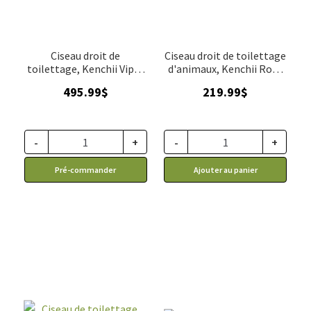
Ciseau droit de
Ciseau droit de toilettage
toilettage, Kenchii Viper
d'animaux, Kenchii Rosé
8"
(droitier) 8"
495.99
$
219.99
$
-
+
-
+
Pré-commander
Ajouter au panier