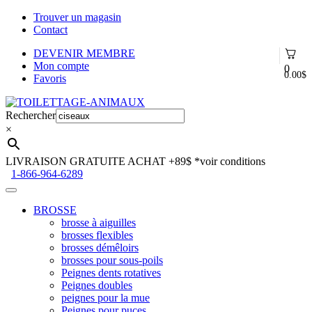
Trouver un magasin
Contact
DEVENIR MEMBRE
Mon compte
0
0.00
$
Favoris
Aller
Aller
à
au
Rechercher
la
contenu
×
navigation
LIVRAISON GRATUITE ACHAT +89$
*voir conditions
1-866-964-6289
BROSSE
brosse à aiguilles
brosses flexibles
brosses démêloirs
brosses pour sous-poils
Peignes dents rotatives
Peignes doubles
peignes pour la mue
Peignes pour puces