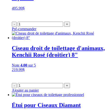
495.99
$
-
+
Pré-commander
Ciseau droit de toilettage d'animaux,
Kenchii Rosé (droitier) 8"
Note
4.00
sur 5
219.99
$
-
+
Ajouter au panier
Étui pour Ciseaux Diamant