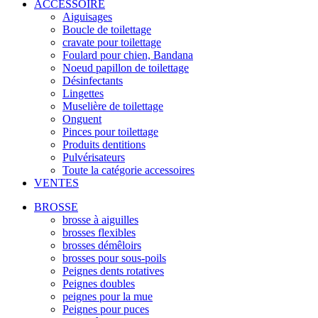
ACCESSOIRE
Aiguisages
Boucle de toilettage
cravate pour toilettage
Foulard pour chien, Bandana
Noeud papillon de toilettage
Désinfectants
Lingettes
Muselière de toilettage
Onguent
Pinces pour toilettage
Produits dentitions
Pulvérisateurs
Toute la catégorie accessoires
VENTES
BROSSE
brosse à aiguilles
brosses flexibles
brosses démêloirs
brosses pour sous-poils
Peignes dents rotatives
Peignes doubles
peignes pour la mue
Peignes pour puces