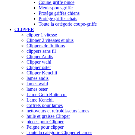
Coupe-griffe pince
Meule-pour-griffe
Protège griffes chiens
Protège griffes chats
Toute la catégorie coupe-griffe
CLIPPER
clipper 1 vitesse
Clipper 2 vitesses et plus
Clippers de finitions
clippers sans fil
Clipper Andis
Clipper wahl
Clipper oster
Clipper Kenchii
lames andis
lames wahl
lames oster
Lame Geib Buttercut
Lame Kenchii
coffrets pour lames
nettoyeurs et refroidisseurs lames
huile et graisse Clipper
pieces pour Clipper
Peigne pour clipper
Toute la catégorie Clipper et lames