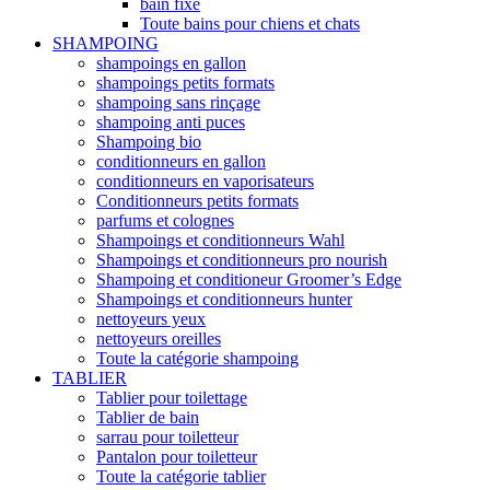
bain fixe
Toute bains pour chiens et chats
SHAMPOING
shampoings en gallon
shampoings petits formats
shampoing sans rinçage
shampoing anti puces
Shampoing bio
conditionneurs en gallon
conditionneurs en vaporisateurs
Conditionneurs petits formats
parfums et colognes
Shampoings et conditionneurs Wahl
Shampoings et conditionneurs pro nourish
Shampoing et conditioneur Groomer’s Edge
Shampoings et conditionneurs hunter
nettoyeurs yeux
nettoyeurs oreilles
Toute la catégorie shampoing
TABLIER
Tablier pour toilettage
Tablier de bain
sarrau pour toiletteur
Pantalon pour toiletteur
Toute la catégorie tablier