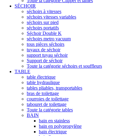
Toute la catégorie Clipper et lames
SÉCHOIR
séchoirs à vitesses
séchoirs vitesses variables
séchoirs sur pied
séchoirs portatifs
Séchoir Double K
séchoirs metro vacuum
tous pièces séchoirs
tuyaux de séchoir
support tuyau séchoir
Support de séchoir
Toute la catégorie séchoirs et souffleurs
TABLE
table électrique
table hydraulique
tables pliables, transportables
bras de toilettage
courroies de toilettage
tabouret de toilettage
Toute la catégorie tables
BAIN
bain en stainless
bain en polypropylène
bain électrique