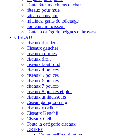
Toute râteaux, chiens et chats
râteaux pour mue
râteaux sous poil
mitaines, gants de toilettage
couteau amincisseur
Toute la catégorie peignes et brosses
CISEAU
ciseaux droitier
Ciseaux gaucher
ciseaux courbés
ciseaux droit
ciseaux bout rond
ciseaux 4 pouces
ciseaux 5 pouces
ciseaux 6 pouces
ciseaux 7 pouces
ciseaux 8 pouces et plus
ciseaux amincisseurs
Ciseau gaingrooming
ciseaux roseline
Ciseaux Kenchii
Ciseaux Geib
Toute la catégorie ciseaux
GRIFFE
Coupe-griffe guillotine