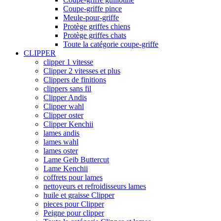
Coupe-griffe pince
Meule-pour-griffe
Protège griffes chiens
Protège griffes chats
Toute la catégorie coupe-griffe
CLIPPER
clipper 1 vitesse
Clipper 2 vitesses et plus
Clippers de finitions
clippers sans fil
Clipper Andis
Clipper wahl
Clipper oster
Clipper Kenchii
lames andis
lames wahl
lames oster
Lame Geib Buttercut
Lame Kenchii
coffrets pour lames
nettoyeurs et refroidisseurs lames
huile et graisse Clipper
pieces pour Clipper
Peigne pour clipper