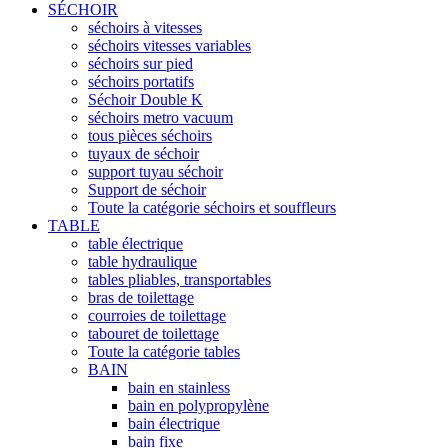
SÉCHOIR
séchoirs à vitesses
séchoirs vitesses variables
séchoirs sur pied
séchoirs portatifs
Séchoir Double K
séchoirs metro vacuum
tous pièces séchoirs
tuyaux de séchoir
support tuyau séchoir
Support de séchoir
Toute la catégorie séchoirs et souffleurs
TABLE
table électrique
table hydraulique
tables pliables, transportables
bras de toilettage
courroies de toilettage
tabouret de toilettage
Toute la catégorie tables
BAIN
bain en stainless
bain en polypropylène
bain électrique
bain fixe