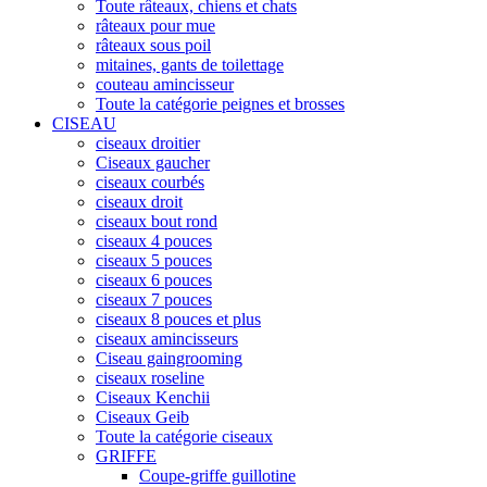
Toute râteaux, chiens et chats
râteaux pour mue
râteaux sous poil
mitaines, gants de toilettage
couteau amincisseur
Toute la catégorie peignes et brosses
CISEAU
ciseaux droitier
Ciseaux gaucher
ciseaux courbés
ciseaux droit
ciseaux bout rond
ciseaux 4 pouces
ciseaux 5 pouces
ciseaux 6 pouces
ciseaux 7 pouces
ciseaux 8 pouces et plus
ciseaux amincisseurs
Ciseau gaingrooming
ciseaux roseline
Ciseaux Kenchii
Ciseaux Geib
Toute la catégorie ciseaux
GRIFFE
Coupe-griffe guillotine