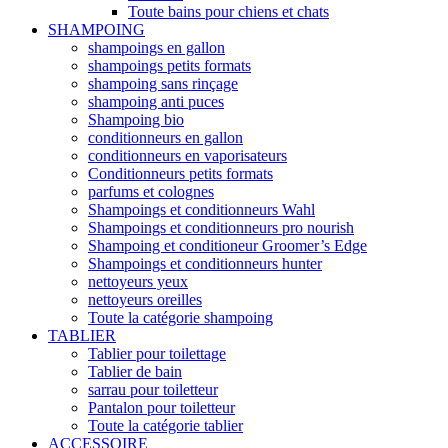
Toute bains pour chiens et chats
SHAMPOING
shampoings en gallon
shampoings petits formats
shampoing sans rinçage
shampoing anti puces
Shampoing bio
conditionneurs en gallon
conditionneurs en vaporisateurs
Conditionneurs petits formats
parfums et colognes
Shampoings et conditionneurs Wahl
Shampoings et conditionneurs pro nourish
Shampoing et conditioneur Groomer’s Edge
Shampoings et conditionneurs hunter
nettoyeurs yeux
nettoyeurs oreilles
Toute la catégorie shampoing
TABLIER
Tablier pour toilettage
Tablier de bain
sarrau pour toiletteur
Pantalon pour toiletteur
Toute la catégorie tablier
ACCESSOIRE