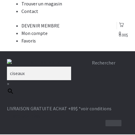
Trouver un magasin
Contact
DEVENIR MEMBRE
Mon compte
0
0.00
$
Favoris
Aller
Aller
Rechercher
à
au
la
contenu
×
navigation
LIVRAISON GRATUITE ACHAT +89$
*voir conditions
1-866-964-6289
BROSSE