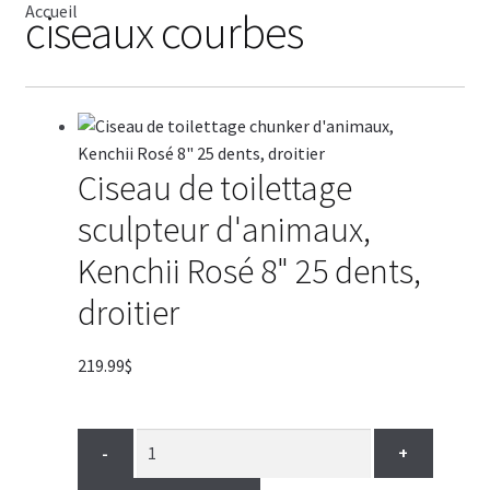
Accueil
ciseaux courbes
CISEAU
CLIPPER
SÉCHOIR
Ciseau de toilettage
sculpteur d'animaux,
TABLE
Kenchii Rosé 8" 25 dents,
SHAMPOING
droitier
TABLIER
219.99
$
ACCESSOIRE
-
+
VENTES