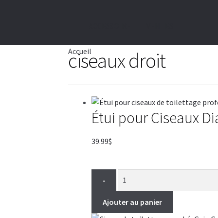
ACCESSOIRE
VENTES
Accueil
ciseaux droit
Étui pour Ciseaux D
39.99
$
-
Ajouter au panier