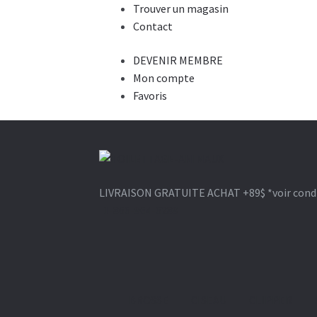
Trouver un magasin
Contact
DEVENIR MEMBRE
Mon compte
Favoris
Aller
Aller
à
au
LIVRAISON GRATUITE ACHAT +89$
*voir cond
la
contenu
1-866-964-6289
navigation
BROSSE
CISEAU
CLIPPER