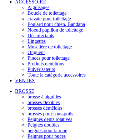
ACCESSOIRE
Aiguisages
Boucle de toilettage
cravate pour toilettage
Foulard pour chien, Bandana
Noeud papillon de toilettage
Désinfectants
Lingettes
Muselière de toilettage
Onguent
Pinces pour toilettage
Produits dentitions
Pulvérisateurs
Toute la catégorie accessoires
VENTES
BROSSE
brosse à aiguilles
brosses flexibles
brosses démêloirs
brosses pour sous-poils
Peignes dents rotatives
Peignes doubles
peignes pour la mue
Peignes pour puces