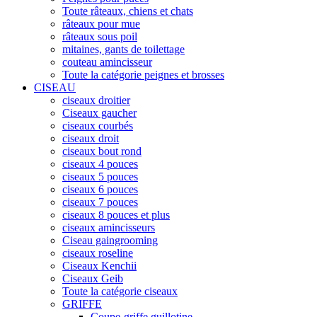
Toute râteaux, chiens et chats
râteaux pour mue
râteaux sous poil
mitaines, gants de toilettage
couteau amincisseur
Toute la catégorie peignes et brosses
CISEAU
ciseaux droitier
Ciseaux gaucher
ciseaux courbés
ciseaux droit
ciseaux bout rond
ciseaux 4 pouces
ciseaux 5 pouces
ciseaux 6 pouces
ciseaux 7 pouces
ciseaux 8 pouces et plus
ciseaux amincisseurs
Ciseau gaingrooming
ciseaux roseline
Ciseaux Kenchii
Ciseaux Geib
Toute la catégorie ciseaux
GRIFFE
Coupe-griffe guillotine