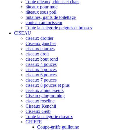
Toute râteaux, chiens et chats
râteaux pour mue
râteaux sous poil
mitaines, gants de toilettage
couteau amincisseur
Toute la catégorie peignes et brosses
CISEAU
ciseaux droitier
Ciseaux gaucher
ciseaux courbés
ciseaux droit
ciseaux bout rond
ciseaux 4 pouces
ciseaux 5 pouces
ciseaux 6 pouces
ciseaux 7 pouces
ciseaux 8 pouces et plus
ciseaux amincisseurs
Ciseau gaingrooming
ciseaux roseline
Ciseaux Kenchii
Ciseaux Geib
Toute la catégorie ciseaux
GRIFFE
Coupe-griffe guillotine