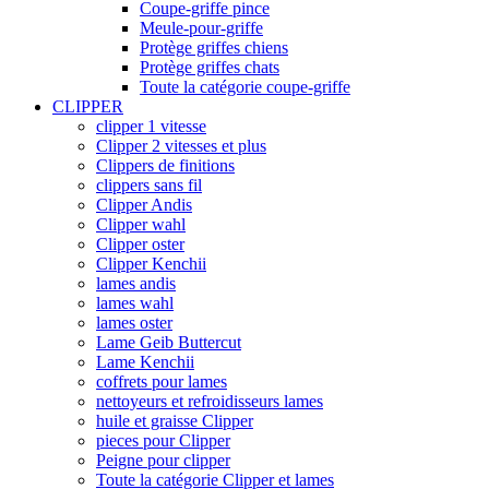
Coupe-griffe pince
Meule-pour-griffe
Protège griffes chiens
Protège griffes chats
Toute la catégorie coupe-griffe
CLIPPER
clipper 1 vitesse
Clipper 2 vitesses et plus
Clippers de finitions
clippers sans fil
Clipper Andis
Clipper wahl
Clipper oster
Clipper Kenchii
lames andis
lames wahl
lames oster
Lame Geib Buttercut
Lame Kenchii
coffrets pour lames
nettoyeurs et refroidisseurs lames
huile et graisse Clipper
pieces pour Clipper
Peigne pour clipper
Toute la catégorie Clipper et lames