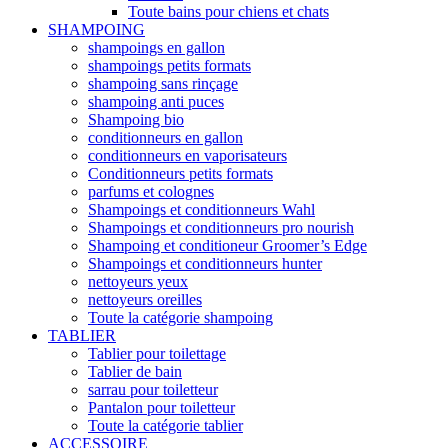
Toute bains pour chiens et chats
SHAMPOING
shampoings en gallon
shampoings petits formats
shampoing sans rinçage
shampoing anti puces
Shampoing bio
conditionneurs en gallon
conditionneurs en vaporisateurs
Conditionneurs petits formats
parfums et colognes
Shampoings et conditionneurs Wahl
Shampoings et conditionneurs pro nourish
Shampoing et conditioneur Groomer’s Edge
Shampoings et conditionneurs hunter
nettoyeurs yeux
nettoyeurs oreilles
Toute la catégorie shampoing
TABLIER
Tablier pour toilettage
Tablier de bain
sarrau pour toiletteur
Pantalon pour toiletteur
Toute la catégorie tablier
ACCESSOIRE