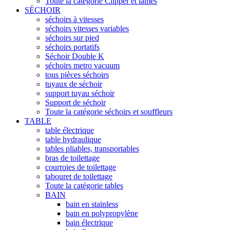
Toute la catégorie Clipper et lames
SÉCHOIR
séchoirs à vitesses
séchoirs vitesses variables
séchoirs sur pied
séchoirs portatifs
Séchoir Double K
séchoirs metro vacuum
tous pièces séchoirs
tuyaux de séchoir
support tuyau séchoir
Support de séchoir
Toute la catégorie séchoirs et souffleurs
TABLE
table électrique
table hydraulique
tables pliables, transportables
bras de toilettage
courroies de toilettage
tabouret de toilettage
Toute la catégorie tables
BAIN
bain en stainless
bain en polypropylène
bain électrique