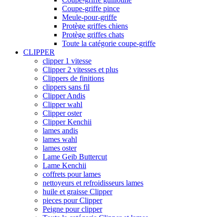
Coupe-griffe pince
Meule-pour-griffe
Protège griffes chiens
Protège griffes chats
Toute la catégorie coupe-griffe
CLIPPER
clipper 1 vitesse
Clipper 2 vitesses et plus
Clippers de finitions
clippers sans fil
Clipper Andis
Clipper wahl
Clipper oster
Clipper Kenchii
lames andis
lames wahl
lames oster
Lame Geib Buttercut
Lame Kenchii
coffrets pour lames
nettoyeurs et refroidisseurs lames
huile et graisse Clipper
pieces pour Clipper
Peigne pour clipper