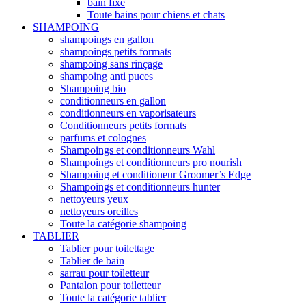
bain fixe
Toute bains pour chiens et chats
SHAMPOING
shampoings en gallon
shampoings petits formats
shampoing sans rinçage
shampoing anti puces
Shampoing bio
conditionneurs en gallon
conditionneurs en vaporisateurs
Conditionneurs petits formats
parfums et colognes
Shampoings et conditionneurs Wahl
Shampoings et conditionneurs pro nourish
Shampoing et conditioneur Groomer’s Edge
Shampoings et conditionneurs hunter
nettoyeurs yeux
nettoyeurs oreilles
Toute la catégorie shampoing
TABLIER
Tablier pour toilettage
Tablier de bain
sarrau pour toiletteur
Pantalon pour toiletteur
Toute la catégorie tablier