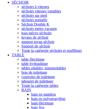
SÉCHOIR
séchoirs à vitesses
séchoirs vitesses variables
séchoirs sur pied
séchoirs portatifs
Séchoir Double K
séchoirs metro vacuum
tous pièces séchoirs
tuyaux de séchoir
support tuyau séchoir
Support de séchoir
Toute la catégorie séchoirs et souffleurs
TABLE
table électrique
table hydraulique
tables pliables, transportables
bras de toilettage
courroies de toilettage
tabouret de toilettage
Toute la catégorie tables
BAIN
bain en stainless
bain en polypropylène
bain électrique
bain fixe