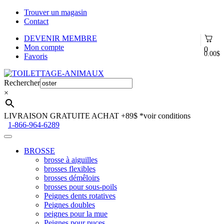
Trouver un magasin
Contact
DEVENIR MEMBRE
Mon compte
0
0.00
$
Favoris
Aller
Aller
à
au
Rechercher
la
contenu
×
navigation
LIVRAISON GRATUITE ACHAT +89$
*voir conditions
1-866-964-6289
BROSSE
brosse à aiguilles
brosses flexibles
brosses démêloirs
brosses pour sous-poils
Peignes dents rotatives
Peignes doubles
peignes pour la mue
Peignes pour puces