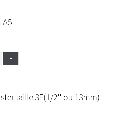
h A5
+
ter taille 3F(1/2'' ou 13mm)