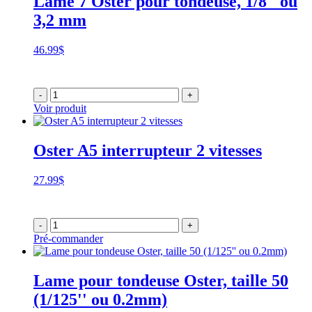
Lame 7 Oster pour tondeuse, 1/8" ou
3,2 mm
46.99
$
-
+
Voir produit
Oster A5 interrupteur 2 vitesses
27.99
$
-
+
Pré-commander
Lame pour tondeuse Oster, taille 50
(1/125'' ou 0.2mm)