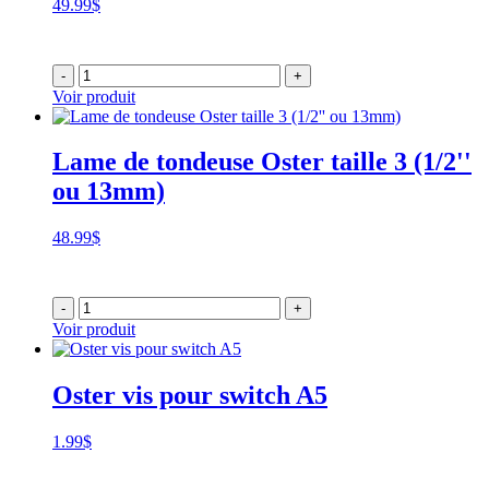
49.99
$
-
+
Voir produit
Lame de tondeuse Oster taille 3 (1/2''
ou 13mm)
48.99
$
-
+
Voir produit
Oster vis pour switch A5
1.99
$