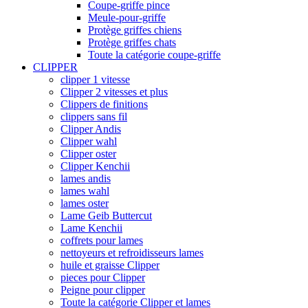
Coupe-griffe pince
Meule-pour-griffe
Protège griffes chiens
Protège griffes chats
Toute la catégorie coupe-griffe
CLIPPER
clipper 1 vitesse
Clipper 2 vitesses et plus
Clippers de finitions
clippers sans fil
Clipper Andis
Clipper wahl
Clipper oster
Clipper Kenchii
lames andis
lames wahl
lames oster
Lame Geib Buttercut
Lame Kenchii
coffrets pour lames
nettoyeurs et refroidisseurs lames
huile et graisse Clipper
pieces pour Clipper
Peigne pour clipper
Toute la catégorie Clipper et lames