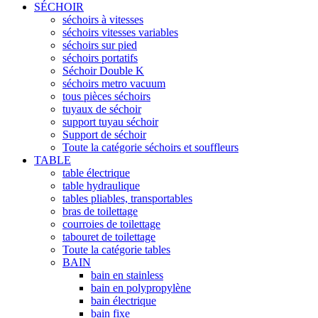
SÉCHOIR
séchoirs à vitesses
séchoirs vitesses variables
séchoirs sur pied
séchoirs portatifs
Séchoir Double K
séchoirs metro vacuum
tous pièces séchoirs
tuyaux de séchoir
support tuyau séchoir
Support de séchoir
Toute la catégorie séchoirs et souffleurs
TABLE
table électrique
table hydraulique
tables pliables, transportables
bras de toilettage
courroies de toilettage
tabouret de toilettage
Toute la catégorie tables
BAIN
bain en stainless
bain en polypropylène
bain électrique
bain fixe