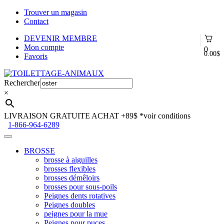
Trouver un magasin
Contact
DEVENIR MEMBRE
Mon compte
0
0.00
$
Favoris
Aller
Aller
à
au
Rechercher
la
contenu
×
navigation
LIVRAISON GRATUITE ACHAT +89$
*voir conditions
1-866-964-6289
BROSSE
brosse à aiguilles
brosses flexibles
brosses démêloirs
brosses pour sous-poils
Peignes dents rotatives
Peignes doubles
peignes pour la mue
Peignes pour puces