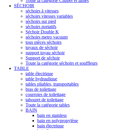
Toute la catégorie Clipper et lames
SÉCHOIR
séchoirs à vitesses
séchoirs vitesses variables
séchoirs sur pied
séchoirs portatifs
Séchoir Double K
séchoirs metro vacuum
tous pièces séchoirs
tuyaux de séchoir
support tuyau séchoir
Support de séchoir
Toute la catégorie séchoirs et souffleurs
TABLE
table électrique
table hydraulique
tables pliables, transportables
bras de toilettage
courroies de toilettage
tabouret de toilettage
Toute la catégorie tables
BAIN
bain en stainless
bain en polypropylène
bain électrique