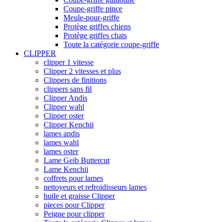
Coupe-griffe pince
Meule-pour-griffe
Protège griffes chiens
Protège griffes chats
Toute la catégorie coupe-griffe
CLIPPER
clipper 1 vitesse
Clipper 2 vitesses et plus
Clippers de finitions
clippers sans fil
Clipper Andis
Clipper wahl
Clipper oster
Clipper Kenchii
lames andis
lames wahl
lames oster
Lame Geib Buttercut
Lame Kenchii
coffrets pour lames
nettoyeurs et refroidisseurs lames
huile et graisse Clipper
pieces pour Clipper
Peigne pour clipper