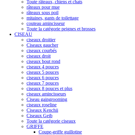
Toute râteaux, chiens et chats
râteaux pour mue
râteaux sous poil
mitaines, gants de toilettage
couteau amincisseur
Toute la catégorie peignes et brosses
CISEAU
ciseaux droitier
Ciseaux gaucher
ciseaux courbés
ciseaux droit
ciseaux bout rond
ciseaux 4 pouces
ciseaux 5 pouces
ciseaux 6 pouces
ciseaux 7 pouces
ciseaux 8 pouces et plus
ciseaux amincisseurs
Ciseau gaingrooming
ciseaux roseline
Ciseaux Kenchii
Ciseaux Geib
Toute la catégorie ciseaux
GRIFFE
Coupe-griffe guillotine