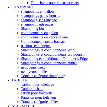
Toute bains pour chiens et chats
SHAMPOING
shampoings en gallon
shampoings petits formats
shampoing sans rinçage
shampoing anti puces
Shampoing bio
conditionneurs en gallon
conditionneurs en vaporisateurs
Conditionneurs petits formats
parfums et colognes
Shampoings et conditionneurs Wahl
Shampoings et conditionneurs pro nourish
Shampoing et conditioneur Groomer’s Edge
Shampoings et conditionneurs hunter
nettoyeurs yeux
nettoyeurs oreilles
Toute la catégorie shampoing
TABLIER
Tablier pour toilettage
Tablier de bain
sarrau pour toiletteur
Pantalon pour toiletteur
Toute la catégorie tablier
ACCESSOIRE