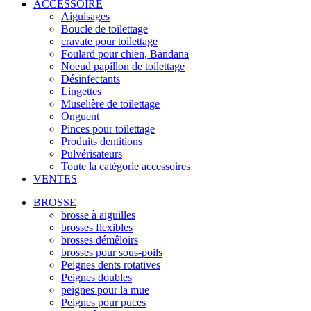
ACCESSOIRE
Aiguisages
Boucle de toilettage
cravate pour toilettage
Foulard pour chien, Bandana
Noeud papillon de toilettage
Désinfectants
Lingettes
Muselière de toilettage
Onguent
Pinces pour toilettage
Produits dentitions
Pulvérisateurs
Toute la catégorie accessoires
VENTES
BROSSE
brosse à aiguilles
brosses flexibles
brosses démêloirs
brosses pour sous-poils
Peignes dents rotatives
Peignes doubles
peignes pour la mue
Peignes pour puces