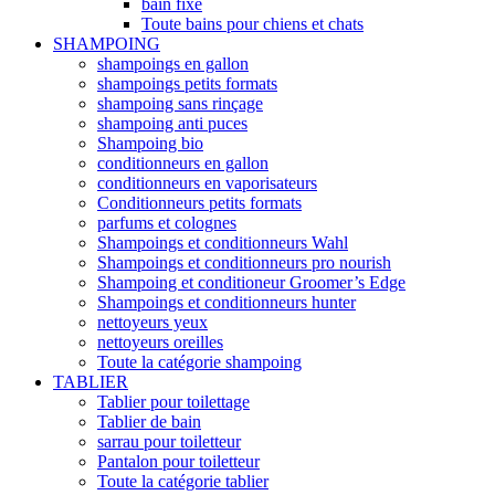
bain fixe
Toute bains pour chiens et chats
SHAMPOING
shampoings en gallon
shampoings petits formats
shampoing sans rinçage
shampoing anti puces
Shampoing bio
conditionneurs en gallon
conditionneurs en vaporisateurs
Conditionneurs petits formats
parfums et colognes
Shampoings et conditionneurs Wahl
Shampoings et conditionneurs pro nourish
Shampoing et conditioneur Groomer’s Edge
Shampoings et conditionneurs hunter
nettoyeurs yeux
nettoyeurs oreilles
Toute la catégorie shampoing
TABLIER
Tablier pour toilettage
Tablier de bain
sarrau pour toiletteur
Pantalon pour toiletteur
Toute la catégorie tablier