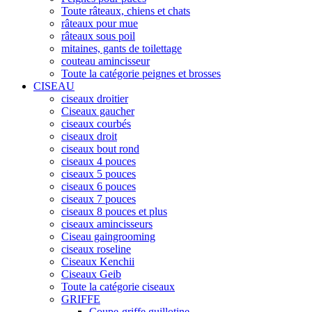
Toute râteaux, chiens et chats
râteaux pour mue
râteaux sous poil
mitaines, gants de toilettage
couteau amincisseur
Toute la catégorie peignes et brosses
CISEAU
ciseaux droitier
Ciseaux gaucher
ciseaux courbés
ciseaux droit
ciseaux bout rond
ciseaux 4 pouces
ciseaux 5 pouces
ciseaux 6 pouces
ciseaux 7 pouces
ciseaux 8 pouces et plus
ciseaux amincisseurs
Ciseau gaingrooming
ciseaux roseline
Ciseaux Kenchii
Ciseaux Geib
Toute la catégorie ciseaux
GRIFFE
Coupe-griffe guillotine