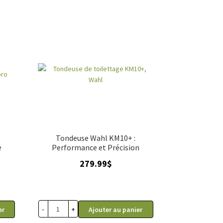
Tondeuse Wahl KM10+ :
e
Performance et Précision
279.99
$
-
+
er
Ajouter au panier