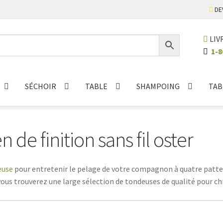
DE
LIV
1-8
SÉCHOIR
TABLE
SHAMPOING
TAB
de finition sans fil oster
euse
pour entretenir le pelage de votre compagnon à quatre pattes?
us trouverez une large sélection de tondeuses de qualité pour chi
r, ou un chat aux poils mi-longs qui a tendance à former des nœud
 santé du pelage de votre animal.Nos tondeuses sont spécialement
 faciles à utiliser et garantissent un résultat professionnel, dign