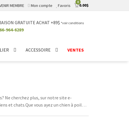
0
0.00
$
VENIR MEMBRE
Mon compte
Favoris
RAISON GRATUITE ACHAT +89$
*voir conditions
66-964-6289
LIER
ACCESSOIRE
VENTES
 Ne cherchez plus, sur notre site e-
ens et chats.Que vous ayez un chien à poil
s, une bonne tondeuse est un outil
 conçues pour être efficaces tout en étant
e d'un salon de toilettage.N'attendez plus