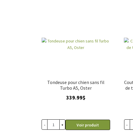
Tondeuse pour chien sans fil
Cout
Turbo A5, Oster
de 
339.99
$
-
+
-
Voir produit