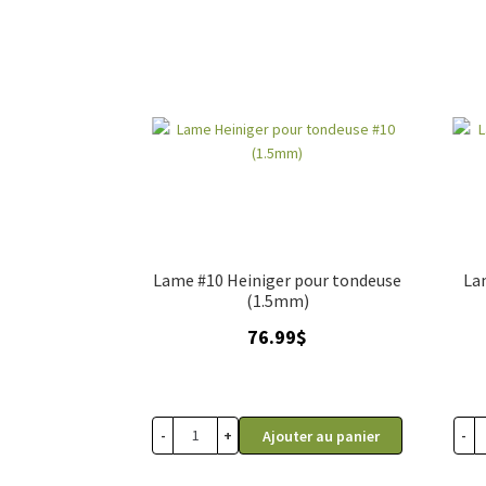
Lame #10 Heiniger pour tondeuse
La
(1.5mm)
76.99
$
-
+
-
Ajouter au panier