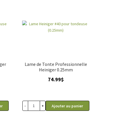
dès maintenant et choisissez la
tondeuse
oins et de confort grâce à notre gamme de
ger
Lame de Tonte Professionnelle
Heiniger 0.25mm
74.99
$
-
+
er
Ajouter au panier