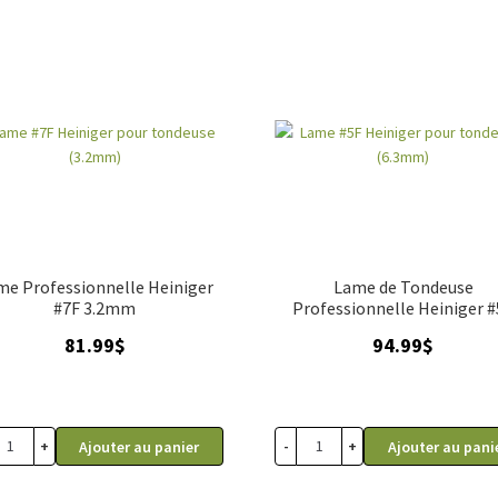
me Professionnelle Heiniger
Lame de Tondeuse
#7F 3.2mm
Professionnelle Heiniger 
6.3mm
81.99
$
94.99
$
+
-
+
Ajouter au panier
Ajouter au pani