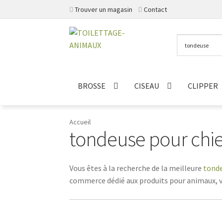
Trouver un magasin
Contact
Aller
Aller
à
au
la
contenu
navigation
BROSSE
CISEAU
CLIPPER
Accueil
tondeuse pour chien 
Vous êtes à la recherche de la meilleure
tond
commerce dédié aux produits pour animaux, vo
long qui a besoin d'un bon toilettage régulie
indispensable pour maintenir la beauté et la
douces sur la peau de votre animal. Elles sont