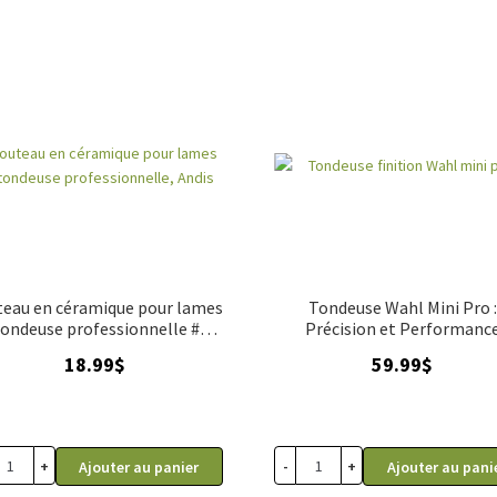
eau en céramique pour lames
Tondeuse Wahl Mini Pro :
tondeuse professionnelle #40
Précision et Performanc
et #50, Andis
18.99
$
59.99
$
+
-
+
Ajouter au panier
Ajouter au pani