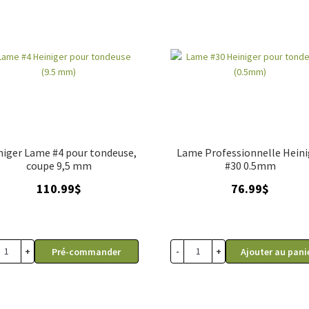
pour votre compagnon à quatre pattes. Parcourez notre sélection 
otre chien ou de votre chat. Offrez-lui le meilleur en matière de s
niger Lame #4 pour tondeuse,
Lame Professionnelle Heini
coupe 9,5 mm
#30 0.5mm
110.99
$
76.99
$
+
-
+
Pré-commander
Ajouter au pani