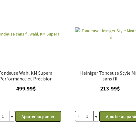
Tondeuse Wahl KM Supera:
Heiniger Tondeuse Style Mi
Performance et Précision
sans fil
499.99
$
213.99
$
+
-
+
Ajouter au panier
Ajouter au pani