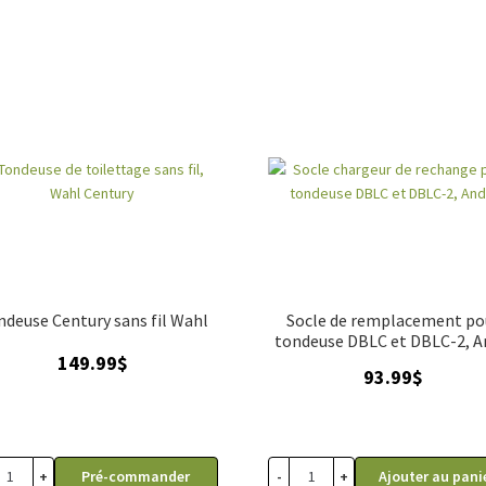
ndeuse Century sans fil Wahl
Socle de remplacement po
tondeuse DBLC et DBLC-2, A
149.99
$
93.99
$
+
-
+
Pré-commander
Ajouter au pani