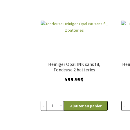
pour vous équiper de la meilleure tondeuse 
euse qui conviendra le mieux aux besoins de v
tondeuses de qualité.
Heiniger Opal INK sans fil,
Hei
Tondeuse 2 batteries
599.99
$
-
+
-
Ajouter au panier