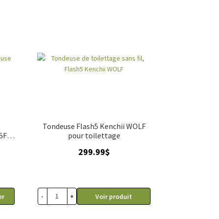
Tondeuse Flash5 Kenchii WOLF
#5F
pour toilettage
299.99
$
-
+
er
Voir produit