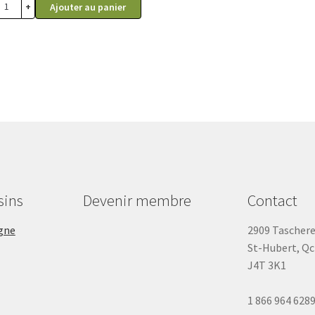
+
Ajouter au panier
sins
Devenir membre
Contact
gne
2909 Tascher
St-Hubert, Qc
J4T 3K1
1 866 964 628