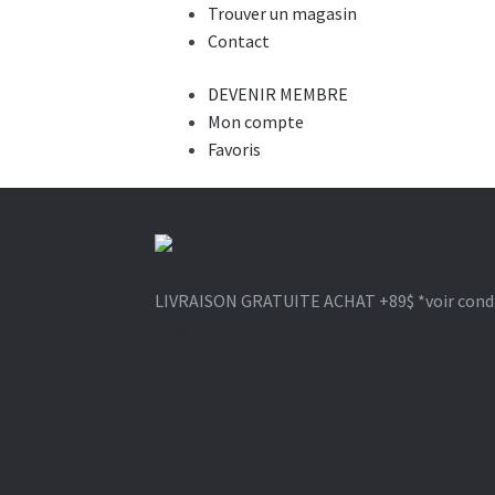
Trouver un magasin
Contact
DEVENIR MEMBRE
Mon compte
Favoris
Aller
Aller
à
au
LIVRAISON GRATUITE ACHAT +89$
*voir cond
la
contenu
1-866-964-6289
navigation
BROSSE
CISEAU
CLIPPER