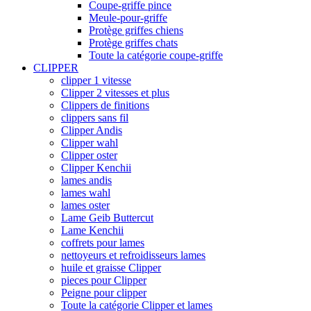
Coupe-griffe pince
Meule-pour-griffe
Protège griffes chiens
Protège griffes chats
Toute la catégorie coupe-griffe
CLIPPER
clipper 1 vitesse
Clipper 2 vitesses et plus
Clippers de finitions
clippers sans fil
Clipper Andis
Clipper wahl
Clipper oster
Clipper Kenchii
lames andis
lames wahl
lames oster
Lame Geib Buttercut
Lame Kenchii
coffrets pour lames
nettoyeurs et refroidisseurs lames
huile et graisse Clipper
pieces pour Clipper
Peigne pour clipper
Toute la catégorie Clipper et lames