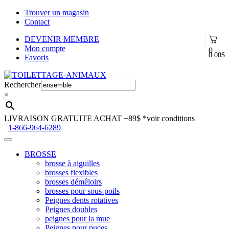
Trouver un magasin
Contact
DEVENIR MEMBRE
Mon compte
0
0.00
$
Favoris
Aller
Aller
à
au
Rechercher
la
contenu
×
navigation
LIVRAISON GRATUITE ACHAT +89$
*voir conditions
1-866-964-6289
BROSSE
brosse à aiguilles
brosses flexibles
brosses démêloirs
brosses pour sous-poils
Peignes dents rotatives
Peignes doubles
peignes pour la mue
Peignes pour puces