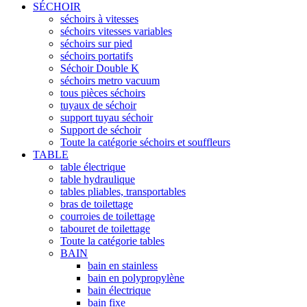
SÉCHOIR
séchoirs à vitesses
séchoirs vitesses variables
séchoirs sur pied
séchoirs portatifs
Séchoir Double K
séchoirs metro vacuum
tous pièces séchoirs
tuyaux de séchoir
support tuyau séchoir
Support de séchoir
Toute la catégorie séchoirs et souffleurs
TABLE
table électrique
table hydraulique
tables pliables, transportables
bras de toilettage
courroies de toilettage
tabouret de toilettage
Toute la catégorie tables
BAIN
bain en stainless
bain en polypropylène
bain électrique
bain fixe