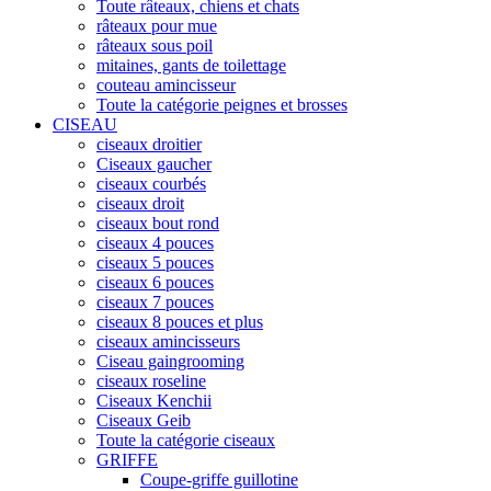
Toute râteaux, chiens et chats
râteaux pour mue
râteaux sous poil
mitaines, gants de toilettage
couteau amincisseur
Toute la catégorie peignes et brosses
CISEAU
ciseaux droitier
Ciseaux gaucher
ciseaux courbés
ciseaux droit
ciseaux bout rond
ciseaux 4 pouces
ciseaux 5 pouces
ciseaux 6 pouces
ciseaux 7 pouces
ciseaux 8 pouces et plus
ciseaux amincisseurs
Ciseau gaingrooming
ciseaux roseline
Ciseaux Kenchii
Ciseaux Geib
Toute la catégorie ciseaux
GRIFFE
Coupe-griffe guillotine