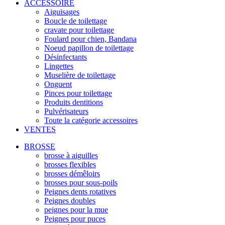
ACCESSOIRE
Aiguisages
Boucle de toilettage
cravate pour toilettage
Foulard pour chien, Bandana
Noeud papillon de toilettage
Désinfectants
Lingettes
Muselière de toilettage
Onguent
Pinces pour toilettage
Produits dentitions
Pulvérisateurs
Toute la catégorie accessoires
VENTES
BROSSE
brosse à aiguilles
brosses flexibles
brosses démêloirs
brosses pour sous-poils
Peignes dents rotatives
Peignes doubles
peignes pour la mue
Peignes pour puces