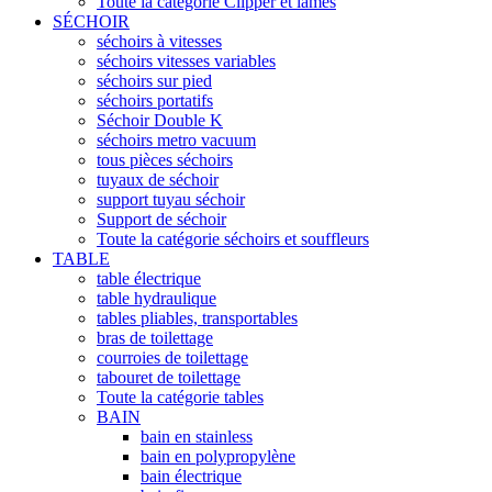
Toute la catégorie Clipper et lames
SÉCHOIR
séchoirs à vitesses
séchoirs vitesses variables
séchoirs sur pied
séchoirs portatifs
Séchoir Double K
séchoirs metro vacuum
tous pièces séchoirs
tuyaux de séchoir
support tuyau séchoir
Support de séchoir
Toute la catégorie séchoirs et souffleurs
TABLE
table électrique
table hydraulique
tables pliables, transportables
bras de toilettage
courroies de toilettage
tabouret de toilettage
Toute la catégorie tables
BAIN
bain en stainless
bain en polypropylène
bain électrique