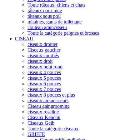
Toute râteaux, chiens et chats
râteaux pour mue
râteaux sous poil
mitaines, gants de toilettage
couteau amincisseur
Toute la catégorie peignes et brosses
CISEAU
ciseaux droitier
Ciseaux gaucher
ciseaux courbés
ciseaux droit
ciseaux bout rond
ciseaux 4 pouces
ciseaux 5 pouces
ciseaux 6 pouces
ciseaux 7 pouces
ciseaux 8 pouces et plus
ciseaux amincisseurs
Ciseau gaingrooming
ciseaux roseline
Ciseaux Kenchii
Ciseaux Geib
Toute la catégorie ciseaux
GRIFFE
Coupe-griffe guillotine