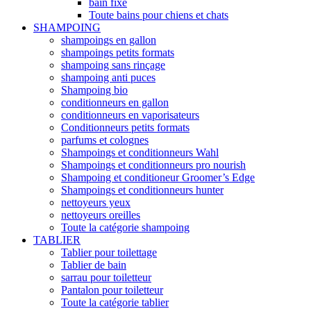
bain fixe
Toute bains pour chiens et chats
SHAMPOING
shampoings en gallon
shampoings petits formats
shampoing sans rinçage
shampoing anti puces
Shampoing bio
conditionneurs en gallon
conditionneurs en vaporisateurs
Conditionneurs petits formats
parfums et colognes
Shampoings et conditionneurs Wahl
Shampoings et conditionneurs pro nourish
Shampoing et conditioneur Groomer’s Edge
Shampoings et conditionneurs hunter
nettoyeurs yeux
nettoyeurs oreilles
Toute la catégorie shampoing
TABLIER
Tablier pour toilettage
Tablier de bain
sarrau pour toiletteur
Pantalon pour toiletteur
Toute la catégorie tablier