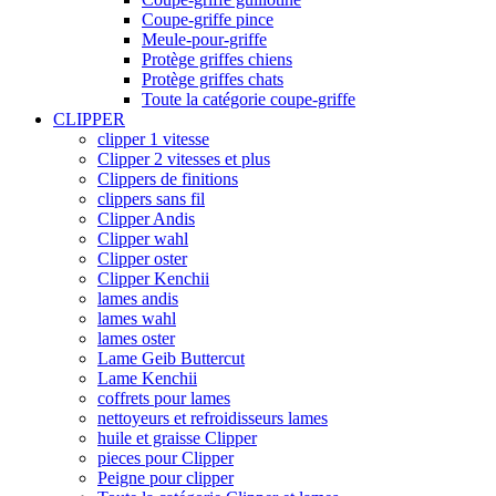
Coupe-griffe pince
Meule-pour-griffe
Protège griffes chiens
Protège griffes chats
Toute la catégorie coupe-griffe
CLIPPER
clipper 1 vitesse
Clipper 2 vitesses et plus
Clippers de finitions
clippers sans fil
Clipper Andis
Clipper wahl
Clipper oster
Clipper Kenchii
lames andis
lames wahl
lames oster
Lame Geib Buttercut
Lame Kenchii
coffrets pour lames
nettoyeurs et refroidisseurs lames
huile et graisse Clipper
pieces pour Clipper
Peigne pour clipper