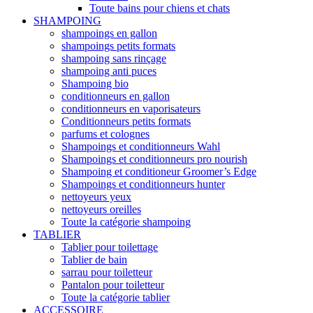
Toute bains pour chiens et chats
SHAMPOING
shampoings en gallon
shampoings petits formats
shampoing sans rinçage
shampoing anti puces
Shampoing bio
conditionneurs en gallon
conditionneurs en vaporisateurs
Conditionneurs petits formats
parfums et colognes
Shampoings et conditionneurs Wahl
Shampoings et conditionneurs pro nourish
Shampoing et conditioneur Groomer’s Edge
Shampoings et conditionneurs hunter
nettoyeurs yeux
nettoyeurs oreilles
Toute la catégorie shampoing
TABLIER
Tablier pour toilettage
Tablier de bain
sarrau pour toiletteur
Pantalon pour toiletteur
Toute la catégorie tablier
ACCESSOIRE