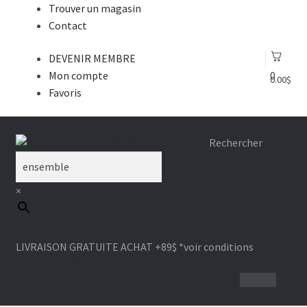
Trouver un magasin
Contact
DEVENIR MEMBRE
Mon compte
0
0.00
$
Favoris
Aller
Aller
Rechercher
à
au
la
contenu
×
navigation
LIVRAISON GRATUITE ACHAT +89$
*voir conditions
1-866-964-6289
BROSSE