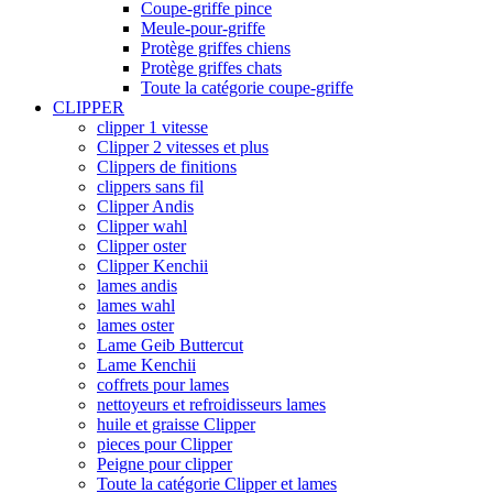
Coupe-griffe pince
Meule-pour-griffe
Protège griffes chiens
Protège griffes chats
Toute la catégorie coupe-griffe
CLIPPER
clipper 1 vitesse
Clipper 2 vitesses et plus
Clippers de finitions
clippers sans fil
Clipper Andis
Clipper wahl
Clipper oster
Clipper Kenchii
lames andis
lames wahl
lames oster
Lame Geib Buttercut
Lame Kenchii
coffrets pour lames
nettoyeurs et refroidisseurs lames
huile et graisse Clipper
pieces pour Clipper
Peigne pour clipper
Toute la catégorie Clipper et lames