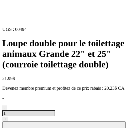
UGS :
00494
Loupe double pour le toilettage
animaux Grande 22" et 25"
(courroie toilettage double)
21.99
$
Devenez membre premium et profitez de ce prix rabais : 20.23$ CA
-
quantité
-
de
Courroie
+
double
pour