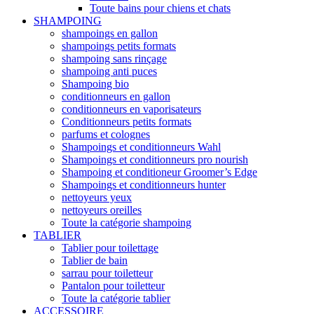
Toute bains pour chiens et chats
SHAMPOING
shampoings en gallon
shampoings petits formats
shampoing sans rinçage
shampoing anti puces
Shampoing bio
conditionneurs en gallon
conditionneurs en vaporisateurs
Conditionneurs petits formats
parfums et colognes
Shampoings et conditionneurs Wahl
Shampoings et conditionneurs pro nourish
Shampoing et conditioneur Groomer’s Edge
Shampoings et conditionneurs hunter
nettoyeurs yeux
nettoyeurs oreilles
Toute la catégorie shampoing
TABLIER
Tablier pour toilettage
Tablier de bain
sarrau pour toiletteur
Pantalon pour toiletteur
Toute la catégorie tablier
ACCESSOIRE