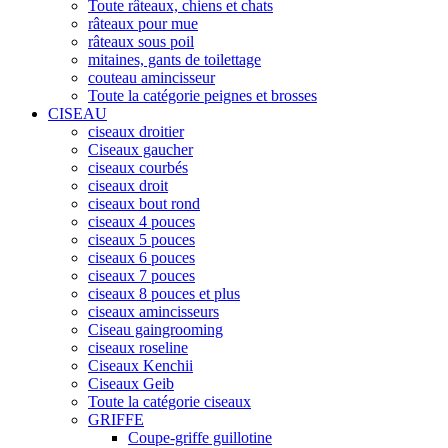
Toute râteaux, chiens et chats
râteaux pour mue
râteaux sous poil
mitaines, gants de toilettage
couteau amincisseur
Toute la catégorie peignes et brosses
CISEAU
ciseaux droitier
Ciseaux gaucher
ciseaux courbés
ciseaux droit
ciseaux bout rond
ciseaux 4 pouces
ciseaux 5 pouces
ciseaux 6 pouces
ciseaux 7 pouces
ciseaux 8 pouces et plus
ciseaux amincisseurs
Ciseau gaingrooming
ciseaux roseline
Ciseaux Kenchii
Ciseaux Geib
Toute la catégorie ciseaux
GRIFFE
Coupe-griffe guillotine