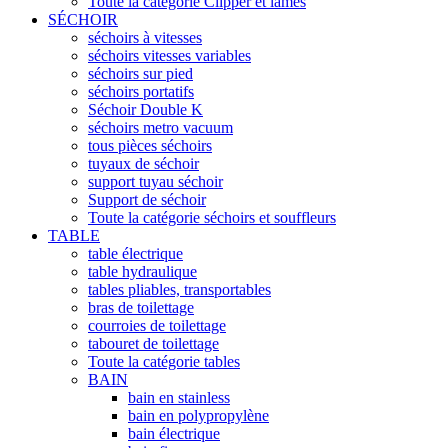
Toute la catégorie Clipper et lames
SÉCHOIR
séchoirs à vitesses
séchoirs vitesses variables
séchoirs sur pied
séchoirs portatifs
Séchoir Double K
séchoirs metro vacuum
tous pièces séchoirs
tuyaux de séchoir
support tuyau séchoir
Support de séchoir
Toute la catégorie séchoirs et souffleurs
TABLE
table électrique
table hydraulique
tables pliables, transportables
bras de toilettage
courroies de toilettage
tabouret de toilettage
Toute la catégorie tables
BAIN
bain en stainless
bain en polypropylène
bain électrique