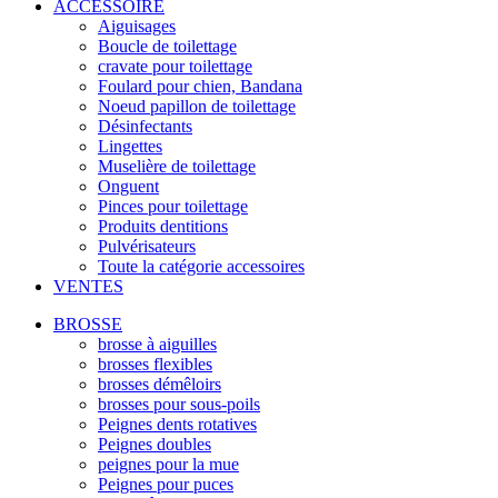
ACCESSOIRE
Aiguisages
Boucle de toilettage
cravate pour toilettage
Foulard pour chien, Bandana
Noeud papillon de toilettage
Désinfectants
Lingettes
Muselière de toilettage
Onguent
Pinces pour toilettage
Produits dentitions
Pulvérisateurs
Toute la catégorie accessoires
VENTES
BROSSE
brosse à aiguilles
brosses flexibles
brosses démêloirs
brosses pour sous-poils
Peignes dents rotatives
Peignes doubles
peignes pour la mue
Peignes pour puces