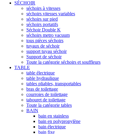
SÉCHOIR
séchoirs à vitesses
séchoirs vitesses variables
séchoirs sur pied
séchoirs portatifs
Séchoir Double K
séchoirs metro vacuum
tous pièces séchoirs
tuyaux de séchoir
support tuyau séchoir
Support de séchoir
Toute la catégorie séchoirs et souffleurs
TABLE
table électrique
table hydraulique
tables pliables, transportables
bras de toilettage
courroies de toilettage
tabouret de toilettage
Toute la catégorie tables
BAIN
bain en stainless
bain en polypropylène
bain électrique
bain fixe