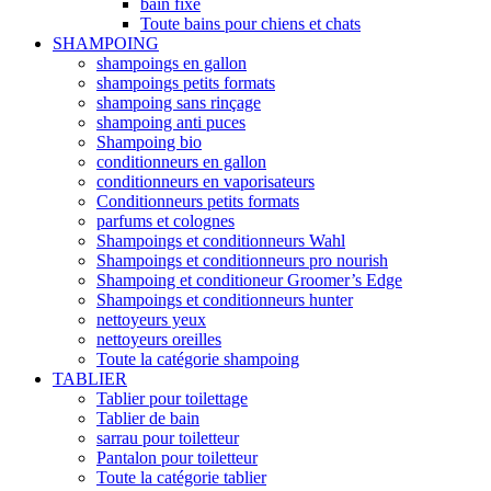
bain fixe
Toute bains pour chiens et chats
SHAMPOING
shampoings en gallon
shampoings petits formats
shampoing sans rinçage
shampoing anti puces
Shampoing bio
conditionneurs en gallon
conditionneurs en vaporisateurs
Conditionneurs petits formats
parfums et colognes
Shampoings et conditionneurs Wahl
Shampoings et conditionneurs pro nourish
Shampoing et conditioneur Groomer’s Edge
Shampoings et conditionneurs hunter
nettoyeurs yeux
nettoyeurs oreilles
Toute la catégorie shampoing
TABLIER
Tablier pour toilettage
Tablier de bain
sarrau pour toiletteur
Pantalon pour toiletteur
Toute la catégorie tablier