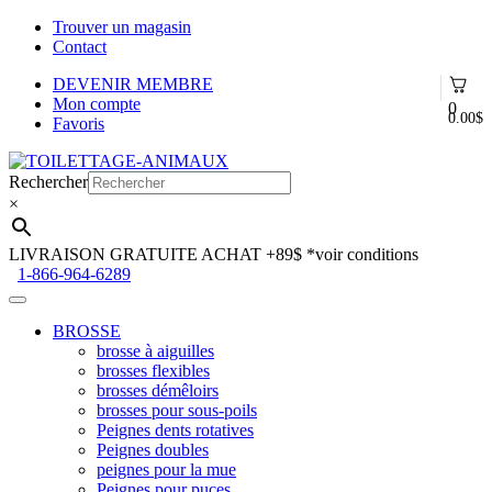
Trouver un magasin
Contact
DEVENIR MEMBRE
Mon compte
0
0.00
$
Favoris
Aller
Aller
à
au
Rechercher
la
contenu
×
navigation
LIVRAISON GRATUITE ACHAT +89$
*voir conditions
1-866-964-6289
BROSSE
brosse à aiguilles
brosses flexibles
brosses démêloirs
brosses pour sous-poils
Peignes dents rotatives
Peignes doubles
peignes pour la mue
Peignes pour puces