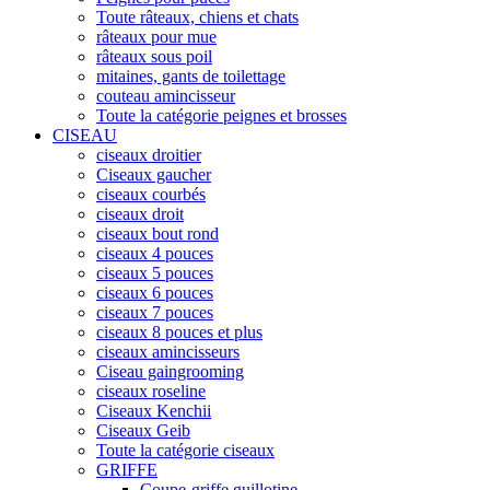
Toute râteaux, chiens et chats
râteaux pour mue
râteaux sous poil
mitaines, gants de toilettage
couteau amincisseur
Toute la catégorie peignes et brosses
CISEAU
ciseaux droitier
Ciseaux gaucher
ciseaux courbés
ciseaux droit
ciseaux bout rond
ciseaux 4 pouces
ciseaux 5 pouces
ciseaux 6 pouces
ciseaux 7 pouces
ciseaux 8 pouces et plus
ciseaux amincisseurs
Ciseau gaingrooming
ciseaux roseline
Ciseaux Kenchii
Ciseaux Geib
Toute la catégorie ciseaux
GRIFFE
Coupe-griffe guillotine