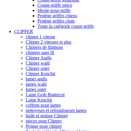
Coupe-griffe pince
Meule-pour-griffe
Protège griffes chiens
Protège griffes chats
Toute la catégorie coupe-griffe
CLIPPER
clipper 1 vitesse
Clipper 2 vitesses et plus
Clippers de finitions
clippers sans fil
Clipper Andis
Clipper wahl
Clipper oster
Clipper Kenchii
lames andis
lames wahl
lames oster
Lame Geib Buttercut
Lame Kenchii
coffrets pour lames
nettoyeurs et refroidisseurs lames
huile et graisse Clipper
pieces pour Clipper
Peigne pour clipper