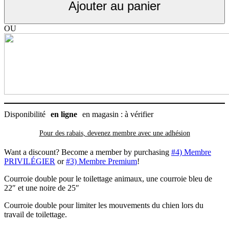
Ajouter au panier
le
toilettage,
Grande
OU
22"
et
25"
(loupe
toilettage
double)
Disponibilité
en ligne
en magasin : à vérifier
Pour des rabais, devenez membre avec
une adhésion
Want a discount? Become a member by purchasing
#4) Membre
PRIVILÉGIER
or
#3) Membre Premium
!
Courroie double pour le toilettage animaux, une courroie bleu de
22″ et une noire de 25″
Courroie double pour limiter les mouvements du chien lors du
travail de toilettage.